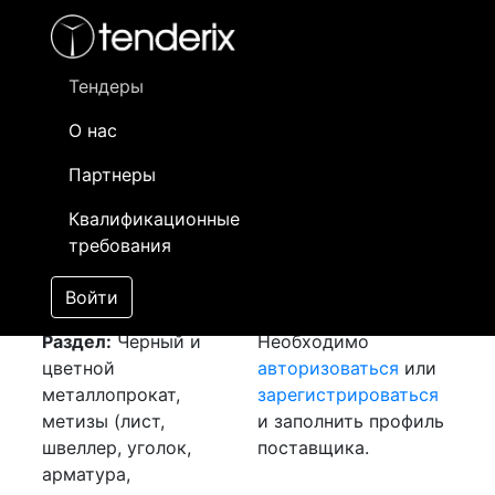
Фильтр
- активный лот
- Завершенный лот
- Закрытый
- сохраненный лот (не опубликован)
Тендеры
О нас
Номер лота
▲
▼
Заказчик
Да
Партнеры
Закуп: Лист и уголок
Информация о
22
Квалификационные
[Завершен]
заказчике доступна
требования
Лот №:
5342
только
АУКЦИОН (покупка
зарегистрированным
Войти
товара)
поставщикам!
Раздел:
Черный и
Необходимо
цветной
авторизоваться
или
металлопрокат,
зарегистрироваться
метизы (лист,
и заполнить профиль
швеллер, уголок,
поставщика.
арматура,