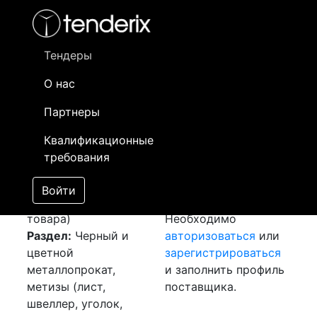
Фильтр
- активный лот
- Завершенный лот
- Закрытый
- сохраненный лот (не опубликован)
Тендеры
О нас
Номер лота
▲
▼
Заказчик
Да
Партнеры
Закуп: Лист
Информация о
13
Квалификационные
оцинкованный
заказчике доступна
требования
[Завершен]
только
Лот №:
5325
зарегистрированным
Войти
АУКЦИОН (покупка
поставщикам!
товара)
Необходимо
Раздел:
Черный и
авторизоваться
или
цветной
зарегистрироваться
металлопрокат,
и заполнить профиль
метизы (лист,
поставщика.
швеллер, уголок,