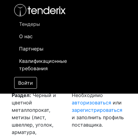
Фильтр
- активный лот
- Завершенный лот
- Закрытый
- сохраненный лот (не опубликован)
Тендеры
О нас
Номер лота
▲
▼
Заказчик
Да
Партнеры
Закуп: Лента медная
Информация о
18
Квалификационные
[Завершен]
заказчике доступна
требования
Лот №:
5328
только
АУКЦИОН (покупка
зарегистрированным
Войти
товара)
поставщикам!
Раздел:
Черный и
Необходимо
цветной
авторизоваться
или
металлопрокат,
зарегистрироваться
метизы (лист,
и заполнить профиль
швеллер, уголок,
поставщика.
арматура,