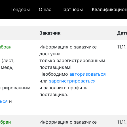
Тендеры
О нас
Партнеры
Квалификацион
 лот
- архивный лот
- сохраненный лот (не опуб
Заказчик
Дат
ыбран
Информация о заказчике
11.1
доступна
(лист,
только зарегистрированным
 медь,
поставщикам!
Необходимо
авторизоваться
или
зарегистрироваться
стрированным
и заполнить профиль
поставщика.
ься
и
ыбран
Информация о заказчике
11.1