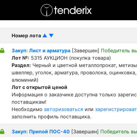
- активный лот
- Завершенный лот
- Закрытый
Номер лота
▲
▼
Закуп: Лист и арматура
[Завершен]
Победитель в
Лот №:
5315
АУКЦИОН (покупка товара)
Раздел:
Черный и цветной металлопрокат, метизы 
швеллер, уголок, арматура, проволока, оцинковка,
алюминий)
Лот с открытой ценой
Информация о заказчике доступна только зареги
поставщикам!
Необходимо
авторизоваться
или
зарегистрироват
заполнить профиль поставщика.
Закуп: Припой ПОС-40
[Завершен]
Победитель в