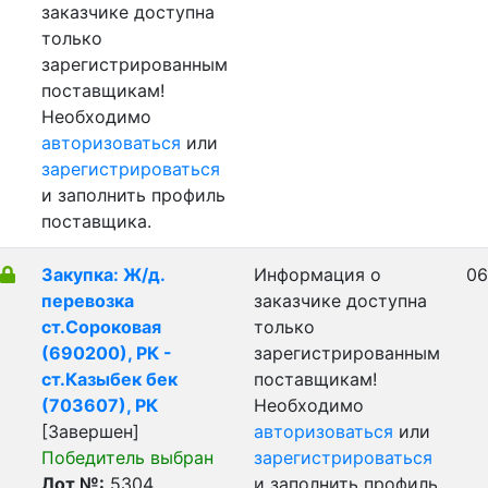
заказчике доступна
только
зарегистрированным
поставщикам!
Необходимо
авторизоваться
или
зарегистрироваться
и заполнить профиль
поставщика.
Закупка: Ж/д.
Информация о
06
перевозка
заказчике доступна
ст.Сороковая
только
(690200), РК -
зарегистрированным
ст.Казыбек бек
поставщикам!
(703607), РК
Необходимо
[Завершен]
авторизоваться
или
Победитель выбран
зарегистрироваться
Лот №:
5304
и заполнить профиль