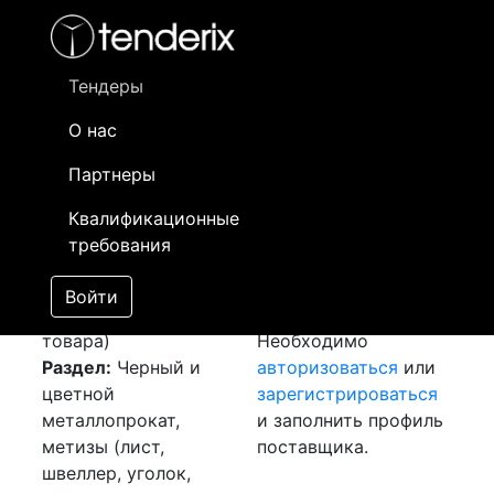
Фильтр
- активный лот
- Завершенный лот
- Закрытый
- сохраненный лот (не опубликован)
Тендеры
О нас
Номер лота
▲
▼
Заказчик
Да
Партнеры
Закуп:
Информация о
07
Квалификационные
Металлопрокат
заказчике доступна
требования
[Завершен]
только
Лот №:
5311
зарегистрированным
Войти
АУКЦИОН (покупка
поставщикам!
товара)
Необходимо
Раздел:
Черный и
авторизоваться
или
цветной
зарегистрироваться
металлопрокат,
и заполнить профиль
метизы (лист,
поставщика.
швеллер, уголок,