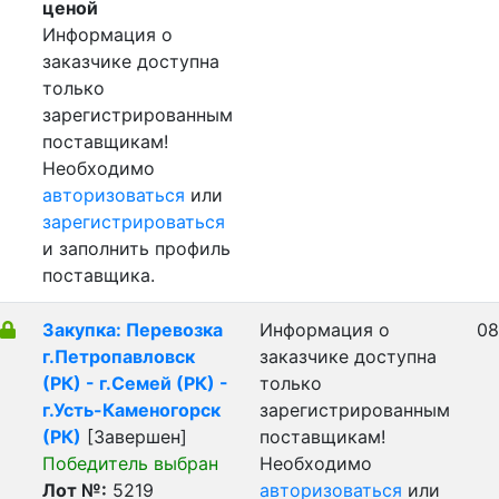
ценой
Информация о
заказчике доступна
только
зарегистрированным
поставщикам!
Необходимо
авторизоваться
или
зарегистрироваться
и заполнить профиль
поставщика.
Закупка: Перевозка
Информация о
08
г.Петропавловск
заказчике доступна
(РК) - г.Семей (РК) -
только
г.Усть-Каменогорск
зарегистрированным
(РК)
[Завершен]
поставщикам!
Победитель выбран
Необходимо
Лот №:
5219
авторизоваться
или