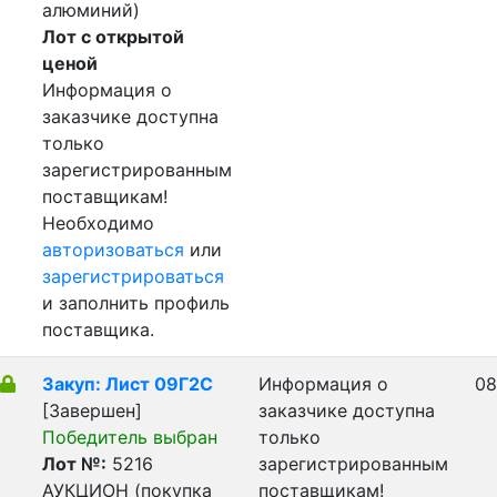
алюминий)
Лот с открытой
ценой
Информация о
заказчике доступна
только
зарегистрированным
поставщикам!
Необходимо
авторизоваться
или
зарегистрироваться
и заполнить профиль
поставщика.
Закуп: Лист 09Г2С
Информация о
08
[Завершен]
заказчике доступна
Победитель выбран
только
Лот №:
5216
зарегистрированным
АУКЦИОН (покупка
поставщикам!