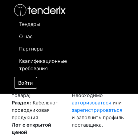
Фильтр
- активный лот
- Завершенный лот
- Закрытый
- сохраненный лот (не опубликован)
Тендеры
О нас
Номер лота
▲
▼
Заказчик
Да
Партнеры
Закуп:
Информация о
09
Квалификационные
Соединительная
заказчике доступна
требования
муфта
[Завершен]
только
Лот №:
5222
зарегистрированным
Войти
АУКЦИОН (покупка
поставщикам!
товара)
Необходимо
Раздел:
Кабельно-
авторизоваться
или
проводниковая
зарегистрироваться
продукция
и заполнить профиль
Лот с открытой
поставщика.
ценой