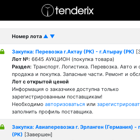
- активный лот
- Завершенный лот
- Закрытый
Номер лота
▲
▼
Закупка: Перевозка г.Актау (РК) - г.Атырау (РК)
[
Лот №:
6645
АУКЦИОН (покупка товара)
Раздел:
Транспорт. Логистика. Перевозка. Авто и
продажа и покупка. Запасные части. Ремонт и обс
Лот с открытой ценой
Информация о заказчике доступна только
зарегистрированным поставщикам!
Необходимо
авторизоваться
или
зарегистрироват
заполнить профиль поставщика.
Закупка: Авиаперевозка г. Эрланген (Германия) - 
(РК)
[Завершен]