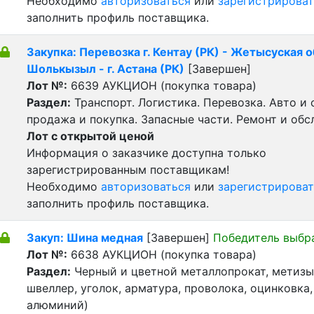
Необходимо
авторизоваться
или
зарегистрироват
заполнить профиль поставщика.
Закупка: Перевозка г. Кентау (РК) - Жетысуская о
Шолькызыл - г. Астана (РК)
[Завершен]
Лот №:
6639
АУКЦИОН (покупка товара)
Раздел:
Транспорт. Логистика. Перевозка. Авто и
продажа и покупка. Запасные части. Ремонт и обс
Лот с открытой ценой
Информация о заказчике доступна только
зарегистрированным поставщикам!
Необходимо
авторизоваться
или
зарегистрироват
заполнить профиль поставщика.
Закуп: Шина медная
[Завершен]
Победитель выбр
Лот №:
6638
АУКЦИОН (покупка товара)
Раздел:
Черный и цветной металлопрокат, метизы 
швеллер, уголок, арматура, проволока, оцинковка,
алюминий)