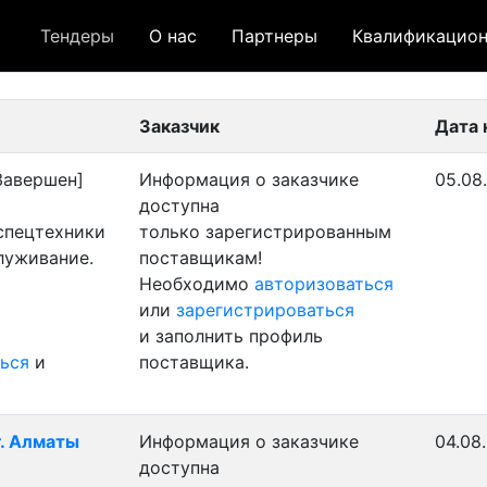
Тендеры
О нас
Партнеры
Квалификацион
 лот
- архивный лот
- сохраненный лот (не опуб
Заказчик
Дата 
Завершен]
Информация о заказчике
05.08
доступна
 спецтехники
только зарегистрированным
луживание.
поставщикам!
Необходимо
авторизоваться
или
зарегистрироваться
и заполнить профиль
ься
и
поставщика.
г. Алматы
Информация о заказчике
04.08
доступна