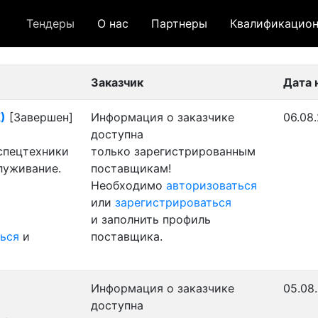
Тендеры
О нас
Партнеры
Квалификацион
 лот
- архивный лот
- сохраненный лот (не опуб
Заказчик
Дата 
)
[Завершен]
Информация о заказчике
06.08.
доступна
 спецтехники
только зарегистрированным
луживание.
поставщикам!
Необходимо
авторизоваться
или
зарегистрироваться
и заполнить профиль
ься
и
поставщика.
Информация о заказчике
05.08.
доступна