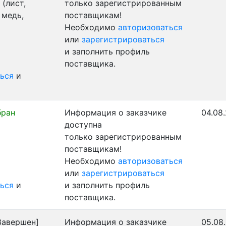
(лист,
только зарегистрированным
 медь,
поставщикам!
Необходимо
авторизоваться
или
зарегистрироваться
и заполнить профиль
поставщика.
ься
и
бран
Информация о заказчике
04.08
доступна
только зарегистрированным
поставщикам!
Необходимо
авторизоваться
или
зарегистрироваться
ься
и
и заполнить профиль
поставщика.
Завершен]
Информация о заказчике
05.08