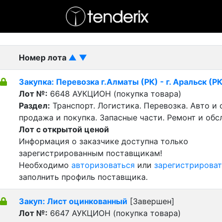
- активный лот
- Завершенный лот
- Закрытый
Номер лота
▲
▼
Закупка: Перевозка г.Алматы (РК) - г. Аральск (РК
Лот №:
6648
АУКЦИОН (покупка товара)
Раздел:
Транспорт. Логистика. Перевозка. Авто и
продажа и покупка. Запасные части. Ремонт и обс
Лот с открытой ценой
Информация о заказчике доступна только
зарегистрированным поставщикам!
Необходимо
авторизоваться
или
зарегистрироват
заполнить профиль поставщика.
Закуп: Лист оцинкованный
[Завершен]
Лот №:
6647
АУКЦИОН (покупка товара)