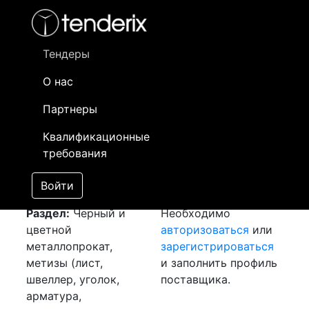
Фильтр
- активный лот
- Завершенный лот
- Закрытый
- сохраненный лот (не опубликован)
Тендеры
О нас
Номер лота
▲
▼
Заказчик
Да
Партнеры
Закуп: Лист гк
Информация о
25
Квалификационные
[Завершен]
заказчике доступна
требования
Лот №:
4913
только
АУКЦИОН (покупка
зарегистрированным
Войти
товара)
поставщикам!
Раздел:
Черный и
Необходимо
цветной
авторизоваться
или
металлопрокат,
зарегистрироваться
метизы (лист,
и заполнить профиль
швеллер, уголок,
поставщика.
арматура,