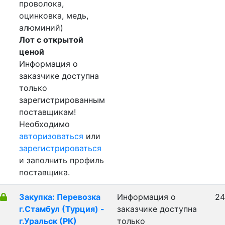
проволока,
оцинковка, медь,
алюминий)
Лот с открытой
ценой
Информация о
заказчике доступна
только
зарегистрированным
поставщикам!
Необходимо
авторизоваться
или
зарегистрироваться
и заполнить профиль
поставщика.
Закупка: Перевозка
Информация о
24
г.Стамбул (Турция) -
заказчике доступна
г.Уральск (РК)
только