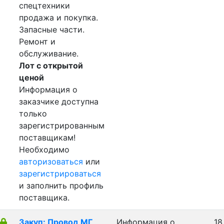
спецтехники
продажа и покупка.
Запасные части.
Ремонт и
обслуживание.
Лот с открытой
ценой
Информация о
заказчике доступна
только
зарегистрированным
поставщикам!
Необходимо
авторизоваться
или
зарегистрироваться
и заполнить профиль
поставщика.
Закуп: Провод МГ
Информация о
18