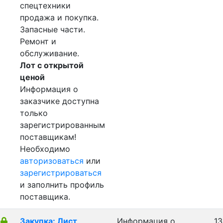
спецтехники
продажа и покупка.
Запасные части.
Ремонт и
обслуживание.
Лот с открытой
ценой
Информация о
заказчике доступна
только
зарегистрированным
поставщикам!
Необходимо
авторизоваться
или
зарегистрироваться
и заполнить профиль
поставщика.
Закупка: Лист
Информация о
13