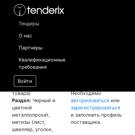
Фильтр
- активный лот
- Завершенный лот
- Закрытый
- сохраненный лот (не опубликован)
Тендеры
О нас
Номер лота
▲
▼
Заказчик
Д
Партнеры
Закупка: Лист
Информация о
16
Квалификационные
медный
[Завершен]
заказчике доступна
требования
[Лот не состоялся]
только
Лот №:
4827
зарегистрированным
Войти
АУКЦИОН (покупка
поставщикам!
товара)
Необходимо
Раздел:
Черный и
авторизоваться
или
цветной
зарегистрироваться
металлопрокат,
и заполнить профиль
метизы (лист,
поставщика.
швеллер, уголок,