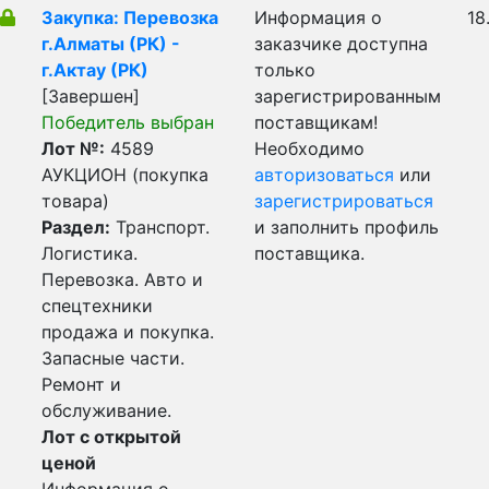
Закупка: Перевозка
Информация о
18
г.Алматы (РК) -
заказчике доступна
г.Актау (РК)
только
[Завершен]
зарегистрированным
Победитель выбран
поставщикам!
Лот №:
4589
Необходимо
АУКЦИОН (покупка
авторизоваться
или
товара)
зарегистрироваться
Раздел:
Транспорт.
и заполнить профиль
Логистика.
поставщика.
Перевозка. Авто и
спецтехники
продажа и покупка.
Запасные части.
Ремонт и
обслуживание.
Лот с открытой
ценой