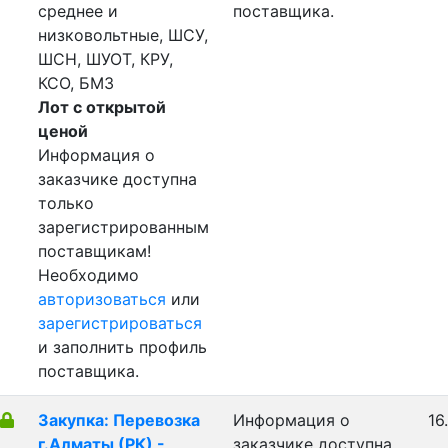
среднее и
поставщика.
низковольтные, ШСУ,
ШСН, ШУОТ, КРУ,
КСО, БМЗ
Лот с открытой
ценой
Информация о
заказчике доступна
только
зарегистрированным
поставщикам!
Необходимо
авторизоваться
или
зарегистрироваться
и заполнить профиль
поставщика.
Закупка: Перевозка
Информация о
16
г.Алматы (РК) -
заказчике доступна