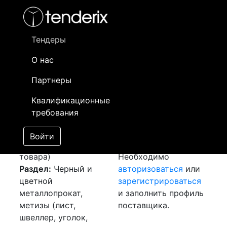
Фильтр
- активный лот
- Завершенный лот
- Закрытый
- сохраненный лот (не опубликован)
Тендеры
О нас
Номер лота
▲
▼
Заказчик
Да
Партнеры
Закупка: Арматуру и
Информация о
18
Квалификационные
круг
[Завершен]
заказчике доступна
требования
Победитель выбран
только
Лот №:
4592
зарегистрированным
Войти
АУКЦИОН (покупка
поставщикам!
товара)
Необходимо
Раздел:
Черный и
авторизоваться
или
цветной
зарегистрироваться
металлопрокат,
и заполнить профиль
метизы (лист,
поставщика.
швеллер, уголок,