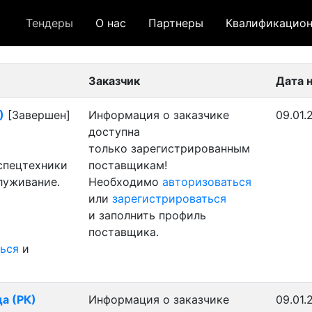
Тендеры
О нас
Партнеры
Квалификацион
 лот
- архивный лот
- сохраненный лот (не опуб
Заказчик
Дата 
)
[Завершен]
Информация о заказчике
09.01.
доступна
только зарегистрированным
 спецтехники
поставщикам!
луживание.
Необходимо
авторизоваться
или
зарегистрироваться
и заполнить профиль
поставщика.
ься
и
да (РК)
Информация о заказчике
09.01.