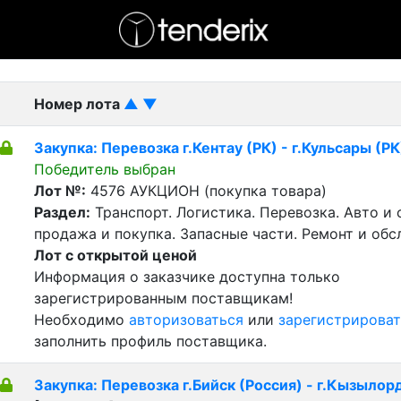
- активный лот
- Завершенный лот
- Закрытый
Номер лота
▲
▼
Закупка: Перевозка г.Кентау (РК) - г.Кульсары (РК
Победитель выбран
Лот №:
4576
АУКЦИОН (покупка товара)
Раздел:
Транспорт. Логистика. Перевозка. Авто и
продажа и покупка. Запасные части. Ремонт и обс
Лот с открытой ценой
Информация о заказчике доступна только
зарегистрированным поставщикам!
Необходимо
авторизоваться
или
зарегистрироват
заполнить профиль поставщика.
Закупка: Перевозка г.Бийск (Россия) - г.Кызылор