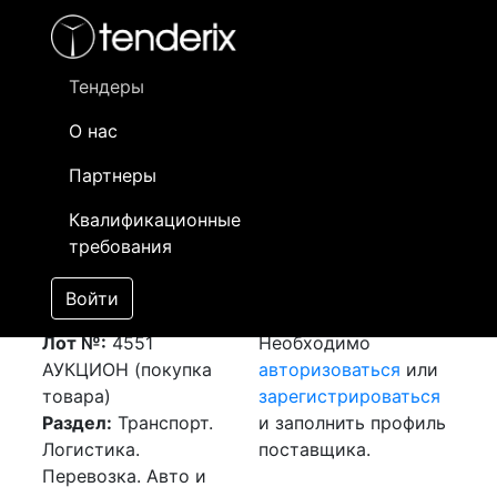
Фильтр
- активный лот
- Завершенный лот
- Закрытый
- сохраненный лот (не опубликован)
Тендеры
О нас
Номер лота
▲
▼
Заказчик
Да
Партнеры
Закупка: Перевозка
Информация о
16
Квалификационные
г.Алматы (РК) -
заказчике доступна
требования
г.Актобе (РК)
только
[Завершен]
зарегистрированным
Войти
Победитель выбран
поставщикам!
Лот №:
4551
Необходимо
АУКЦИОН (покупка
авторизоваться
или
товара)
зарегистрироваться
Раздел:
Транспорт.
и заполнить профиль
Логистика.
поставщика.
Перевозка. Авто и