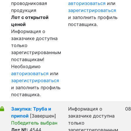
проводниковая
авторизоваться
или
продукция
зарегистрироваться
Лот с открытой
и заполнить профиль
ценой
поставщика.
Информация о
заказчике доступна
только
зарегистрированным
поставщикам!
Необходимо
авторизоваться
или
зарегистрироваться
и заполнить профиль
поставщика.
Закупка: Труба и
Информация о
08
припой
[Завершен]
заказчике доступна
Победитель выбран
только
Лот №:
4544
зарегистрированным