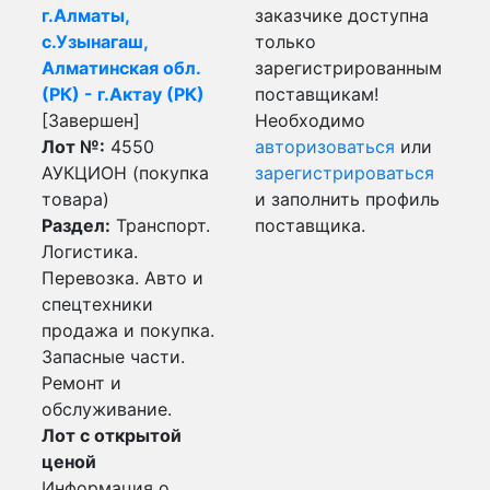
г.Алматы,
заказчике доступна
с.Узынагаш,
только
Алматинская обл.
зарегистрированным
(РК) - г.Актау (РК)
поставщикам!
[Завершен]
Необходимо
Лот №:
4550
авторизоваться
или
АУКЦИОН (покупка
зарегистрироваться
товара)
и заполнить профиль
Раздел:
Транспорт.
поставщика.
Логистика.
Перевозка. Авто и
спецтехники
продажа и покупка.
Запасные части.
Ремонт и
обслуживание.
Лот с открытой
ценой
Информация о