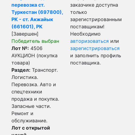
перевозка ст.
заказчике доступна
Туркестан (697800),
только
РК - ст. Акжайык
зарегистрированным
(661601), РК
поставщикам!
[Завершен]
Необходимо
Победитель выбран
авторизоваться
или
Лот №:
4506
зарегистрироваться
АУКЦИОН (покупка
и заполнить профиль
товара)
поставщика.
Раздел:
Транспорт.
Логистика.
Перевозка. Авто и
спецтехники
продажа и покупка.
Запасные части.
Ремонт и
обслуживание.
Лот с открытой