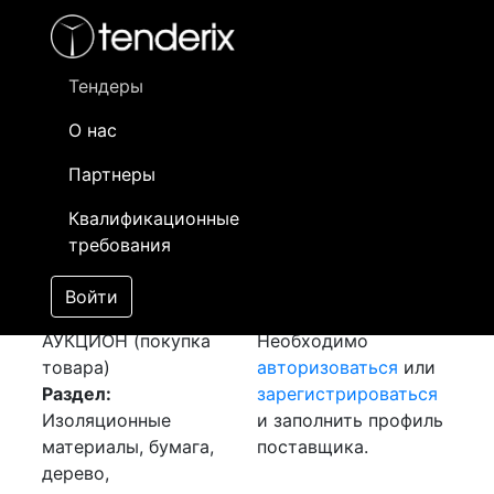
Фильтр
- активный лот
- Завершенный лот
- Закрытый
- сохраненный лот (не опубликован)
Тендеры
О нас
Номер лота
▲
▼
Заказчик
Да
Партнеры
Закупка: Сетка
Информация о
22
Квалификационные
стекловолоконная
заказчике доступна
требования
[Завершен]
только
Победитель выбран
зарегистрированным
Войти
Лот №:
4509
поставщикам!
АУКЦИОН (покупка
Необходимо
товара)
авторизоваться
или
Раздел:
зарегистрироваться
Изоляционные
и заполнить профиль
материалы, бумага,
поставщика.
дерево,