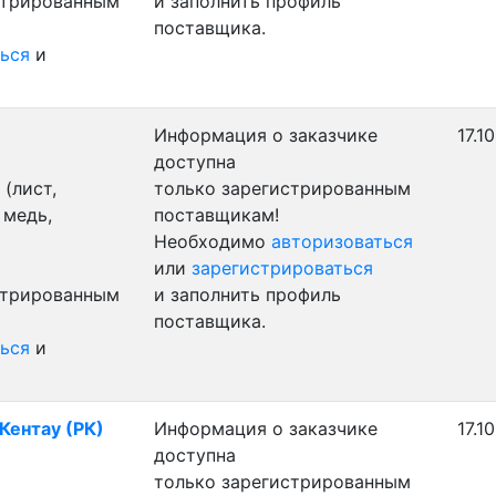
стрированным
и заполнить профиль
поставщика.
ься
и
Информация о заказчике
17.1
доступна
(лист,
только зарегистрированным
 медь,
поставщикам!
Необходимо
авторизоваться
или
зарегистрироваться
стрированным
и заполнить профиль
поставщика.
ься
и
.Кентау (РК)
Информация о заказчике
17.1
доступна
только зарегистрированным