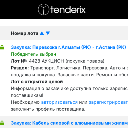
- активный лот
- Завершенный лот
- Закрытый
Номер лота
▲
▼
Закупка: Перевозка г.Алматы (РК) - г.Астана (РК)
Победитель выбран
Лот №:
4428
АУКЦИОН (покупка товара)
Раздел:
Транспорт. Логистика. Перевозка. Авто и
продажа и покупка. Запасные части. Ремонт и обс
Лот с открытой ценой
Информация о заказчике доступна только зареги
поставщикам!
Необходимо
авторизоваться
или
зарегистрироват
заполнить профиль поставщика.
Закупка: Кабель силовой с алюминиевыми жилам