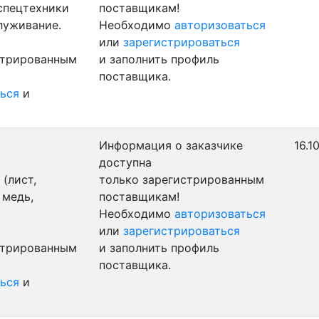
 спецтехники
поставщикам!
луживание.
Необходимо
авторизоваться
или
зарегистрироваться
стрированным
и заполнить профиль
поставщика.
ься
и
Информация о заказчике
16.1
доступна
(лист,
только зарегистрированным
 медь,
поставщикам!
Необходимо
авторизоваться
или
зарегистрироваться
стрированным
и заполнить профиль
поставщика.
ься
и