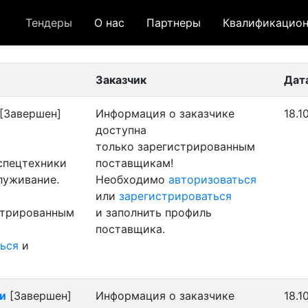
Тендеры
О нас
Партнеры
Квалификацион
 лот
- архивный лот
- сохраненный лот (не опуб
Заказчик
Дат
[Завершен]
Информация о заказчике
18.1
доступна
только зарегистрированным
 спецтехники
поставщикам!
луживание.
Необходимо
авторизоваться
или
зарегистрироваться
стрированным
и заполнить профиль
поставщика.
ься
и
и
[Завершен]
Информация о заказчике
18.1