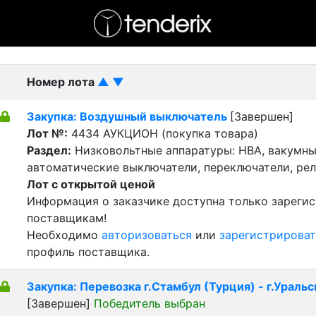
- активный лот
- Завершенный лот
- Закрытый
Номер лота
▲
▼
Закупка: Воздушный выключатель
[Завершен]
Лот №:
4434
АУКЦИОН (покупка товара)
Раздел:
Низковольтные аппаратуры: НВА, вакумны
автоматические выключатели, переключатели, реле
Лот с открытой ценой
Информация о заказчике доступна только зареги
поставщикам!
Необходимо
авторизоваться
или
зарегистрироват
профиль поставщика.
Закупка: Перевозка г.Стамбул (Турция) - г.Уральс
[Завершен]
Победитель выбран