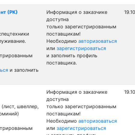
нт (РК)
Информация о заказчике
19.1
доступна
только зарегистрированным
 спецтехники
поставщикам!
луживание.
Необходимо
авторизоваться
или
зарегистрироваться
стрированным
и заполнить профиль
поставщика.
ься
и заполнить
Информация о заказчике
19.1
доступна
(лист, швеллер,
только зарегистрированным
люминий)
поставщикам!
Необходимо
авторизоваться
стрированным
или
зарегистрироваться