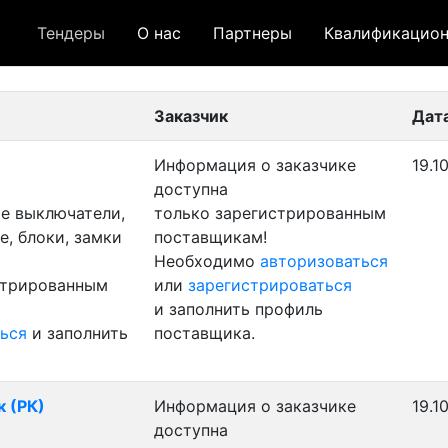
Тендеры
О нас
Партнеры
Квалификацион
 лот
- архивный лот
- сохраненный лот (не опуб
Заказчик
Дат
Информация о заказчике
19.1
доступна
е выключатели,
только зарегистрированным
, блоки, замки
поставщикам!
Необходимо
авторизоваться
стрированным
или
зарегистрироваться
и заполнить профиль
ься
и заполнить
поставщика.
к (РК)
Информация о заказчике
19.1
доступна