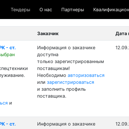
Тендеры
О нас
Партнеры
Квалификацион
 лот
- архивный лот
- сохраненный лот (не опуб
Заказчик
Дата 
К - ст.
Информация о заказчике
12.09
выбран
доступна
только зарегистрированным
 спецтехники
поставщикам!
луживание.
Необходимо
авторизоваться
или
зарегистрироваться
и заполнить профиль
поставщика.
ься
и
К - ст.
Информация о заказчике
12.09