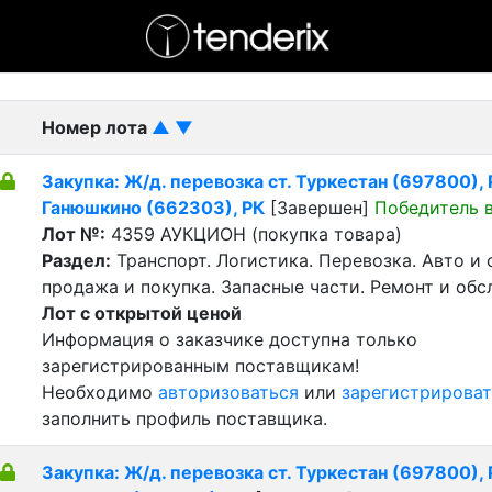
- активный лот
- Завершенный лот
- Закрытый
Номер лота
▲
▼
Закупка: Ж/д. перевозка ст. Туркестан (697800), Р
Ганюшкино (662303), РК
[Завершен]
Победитель 
Лот №:
4359
АУКЦИОН (покупка товара)
Раздел:
Транспорт. Логистика. Перевозка. Авто и
продажа и покупка. Запасные части. Ремонт и обс
Лот с открытой ценой
Информация о заказчике доступна только
зарегистрированным поставщикам!
Необходимо
авторизоваться
или
зарегистрироват
заполнить профиль поставщика.
Закупка: Ж/д. перевозка ст. Туркестан (697800), Р