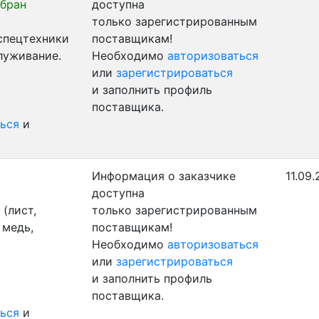
бран
доступна
только зарегистрированным
 спецтехники
поставщикам!
луживание.
Необходимо
авторизоваться
или
зарегистрироваться
и заполнить профиль
поставщика.
ься
и
Информация о заказчике
11.09.
доступна
(лист,
только зарегистрированным
 медь,
поставщикам!
Необходимо
авторизоваться
или
зарегистрироваться
и заполнить профиль
поставщика.
ься
и