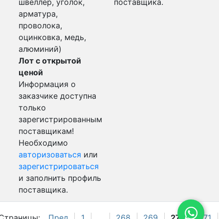
швеллер, уголок,
поставщика.
арматура,
проволока,
оцинковка, медь,
алюминий)
Лот с открытой
ценой
Информация о
заказчике доступна
только
зарегистрированным
поставщикам!
Необходимо
авторизоваться
или
зарегистрироваться
и заполнить профиль
поставщика.
Страницы:
Пред.
1
...
268
269
270
271