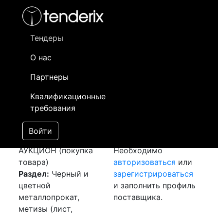
Фильтр
- активный лот
- Завершенный лот
- Закрытый
- сохраненный лот (не опубликован)
Тендеры
О нас
Номер лота
▲
▼
Заказчик
Да
Партнеры
Закупка: Шина
Информация о
11
Квалификационные
алюминиевая АД31Т
заказчике доступна
требования
[Завершен]
только
Победитель выбран
зарегистрированным
Войти
Лот №:
4352
поставщикам!
АУКЦИОН (покупка
Необходимо
товара)
авторизоваться
или
Раздел:
Черный и
зарегистрироваться
цветной
и заполнить профиль
металлопрокат,
поставщика.
метизы (лист,