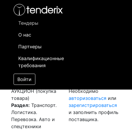
Фильтр
- активный лот
- Завершенный лот
- Закрытый
- сохраненный лот (не опубликован)
Тендеры
О нас
Номер лота
▲
▼
Заказчик
Да
Партнеры
Закупка: Перевозка
Информация о
25
Квалификационные
г.Леньяно (Италия) -
заказчике доступна
требования
г.Шымкент (РК)
только
[Завершен]
зарегистрированным
Войти
Лот №:
4285
поставщикам!
АУКЦИОН (покупка
Необходимо
товара)
авторизоваться
или
Раздел:
Транспорт.
зарегистрироваться
Логистика.
и заполнить профиль
Перевозка. Авто и
поставщика.
спецтехники