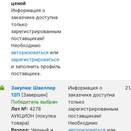
ценой
Информация о
заказчике доступна
только
зарегистрированным
поставщикам!
Необходимо
авторизоваться
или
зарегистрироваться
и заполнить профиль
поставщика.
Закупка: Швеллер
Информация о
21
12П
[Завершен]
заказчике доступна
Победитель выбран
только
Лот №:
4278
зарегистрированным
АУКЦИОН (покупка
поставщикам!
товара)
Необходимо
Раздел:
Черный и
авторизоваться
или