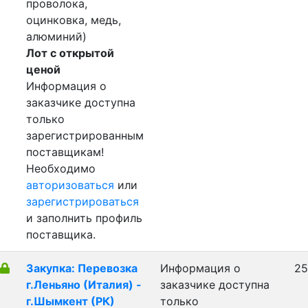
проволока,
оцинковка, медь,
алюминий)
Лот с открытой
ценой
Информация о
заказчике доступна
только
зарегистрированным
поставщикам!
Необходимо
авторизоваться
или
зарегистрироваться
и заполнить профиль
поставщика.
Закупка: Перевозка
Информация о
25
г.Леньяно (Италия) -
заказчике доступна
г.Шымкент (РК)
только