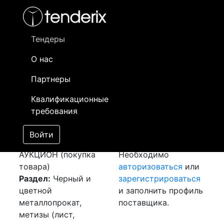
Фильтр
- активный лот
- Завершенный лот
- Закрытый
- сохраненный лот (не опубликован)
Тендеры
О нас
Номер лота
▲
▼
Заказчик
Д
Партнеры
Закупка: Лист
Информация о
20
Квалификационные
оцинкованный
заказчике доступна
требования
[Завершен]
только
Победитель выбран
зарегистрированным
Войти
Лот №:
4275
поставщикам!
АУКЦИОН (покупка
Необходимо
товара)
авторизоваться
или
Раздел:
Черный и
зарегистрироваться
цветной
и заполнить профиль
металлопрокат,
поставщика.
метизы (лист,