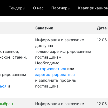
Тендеры
О нас
Партнеры
Квалификацион
 лот
- архивный лот
- сохраненный лот (не опуб
Заказчик
Дата
Информация о заказчике
12.06
доступна
ственное,
только зарегистрированным
ское, станки,
поставщикам!
Необходимо
авторизоваться
или
стрированным
зарегистрироваться
и заполнить профиль
ься
и
поставщика.
выбран
Информация о заказчике
12.06