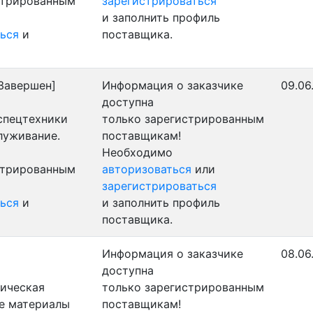
стрированным
зарегистрироваться
и заполнить профиль
ься
и
поставщика.
Завершен]
Информация о заказчике
09.06
доступна
 спецтехники
только зарегистрированным
луживание.
поставщикам!
Необходимо
стрированным
авторизоваться
или
зарегистрироваться
ься
и
и заполнить профиль
поставщика.
Информация о заказчике
08.06
доступна
ническая
только зарегистрированным
ые материалы
поставщикам!