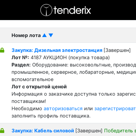
- активный лот
- Завершенный лот
- Закрытый
Номер лота
▲
▼
Закупка: Дизельная электростанция
[Завершен]
Лот №:
4187
АУКЦИОН (покупка товара)
Раздел:
Оборудование: высоковольтные, производ
промышленное, серверное, лобараторные, медицин
вспомогательное
Лот с открытой ценой
Информация о заказчике доступна только зареги
поставщикам!
Необходимо
авторизоваться
или
зарегистрироват
заполнить профиль поставщика.
Закупка: Кабель силовой
[Завершен]
Победитель 