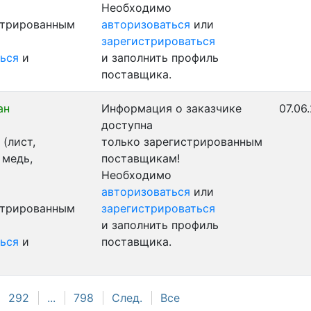
Необходимо
стрированным
авторизоваться
или
зарегистрироваться
ься
и
и заполнить профиль
поставщика.
ан
Информация о заказчике
07.06
доступна
(лист,
только зарегистрированным
 медь,
поставщикам!
Необходимо
авторизоваться
или
стрированным
зарегистрироваться
и заполнить профиль
ься
и
поставщика.
292
...
798
След.
Все