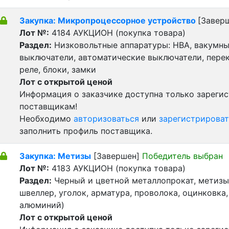
Закупка: Микропроцессорное устройство
[Завер
Лот №:
4184
АУКЦИОН (покупка товара)
Раздел:
Низковольтные аппаратуры: НВА, вакумн
выключатели, автоматические выключатели, пере
реле, блоки, замки
Лот с открытой ценой
Информация о заказчике доступна только зареги
поставщикам!
Необходимо
авторизоваться
или
зарегистрироват
заполнить профиль поставщика.
Закупка: Метизы
[Завершен]
Победитель выбран
Лот №:
4183
АУКЦИОН (покупка товара)
Раздел:
Черный и цветной металлопрокат, метизы 
швеллер, уголок, арматура, проволока, оцинковка,
алюминий)
Лот с открытой ценой