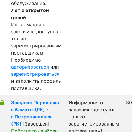
обслуживание.
Лот с открытой
ценой
Информация о
заказчике доступна
только
зарегистрированным
поставщикам!
Необходимо
авторизоваться
или
зарегистрироваться
и заполнить профиль
поставщика.
Закупка: Перевозка
Информация о
30
г.Алматы (РК) -
заказчике доступна
г.Петропавловск
только
(РК)
[Завершен]
зарегистрированным
Победитель выбран
поставщикам!