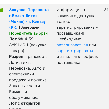
Закупка: Перевозка
Информация о
31
г.Велка-Битеш
заказчике доступна
(Чехия) - г. Кентау
только
(РК)
[Завершен]
зарегистрированным
Победитель выбран
поставщикам!
Лот №:
4159
Необходимо
АУКЦИОН (покупка
авторизоваться
или
товара)
зарегистрироваться
Раздел:
Транспорт.
и заполнить профиль
Логистика.
поставщика.
Перевозка. Авто и
спецтехники
продажа и покупка.
Запасные части.
Ремонт и
обслуживание.
Лот с открытой