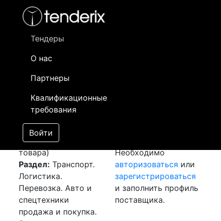
Фильтр
- активный лот
- Завершенный лот
- Закрытый
- сохраненный лот (не опубликован)
Тендеры
О нас
Номер лота
▲
▼
Заказчик
Да
Партнеры
Закупка: Седельный
Информация о
31
Квалификационные
тягач и полуприцеп
заказчике доступна
требования
[Завершен]
только
Лот №:
4162
зарегистрированным
Войти
АУКЦИОН (покупка
поставщикам!
товара)
Необходимо
Раздел:
Транспорт.
авторизоваться
или
Логистика.
зарегистрироваться
Перевозка. Авто и
и заполнить профиль
спецтехники
поставщика.
продажа и покупка.