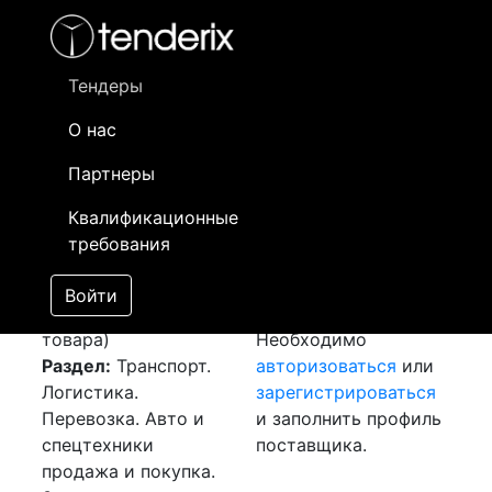
Фильтр
- активный лот
- Завершенный лот
- Закрытый
- сохраненный лот (не опубликован)
Тендеры
О нас
Номер лота
▲
▼
Заказчик
Да
Партнеры
Закупка: Седельный
Информация о
31
Квалификационные
тягач и полуприцеп
заказчике доступна
требования
[Завершен]
только
Лот №:
4162
зарегистрированным
Войти
АУКЦИОН (покупка
поставщикам!
товара)
Необходимо
Раздел:
Транспорт.
авторизоваться
или
Логистика.
зарегистрироваться
Перевозка. Авто и
и заполнить профиль
спецтехники
поставщика.
продажа и покупка.