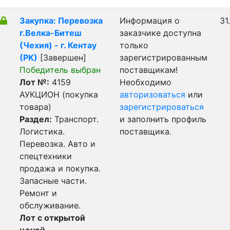
Закупка: Перевозка
Информация о
31
г.Велка-Битеш
заказчике доступна
(Чехия) - г. Кентау
только
(РК)
[Завершен]
зарегистрированным
Победитель выбран
поставщикам!
Лот №:
4159
Необходимо
АУКЦИОН (покупка
авторизоваться
или
товара)
зарегистрироваться
Раздел:
Транспорт.
и заполнить профиль
Логистика.
поставщика.
Перевозка. Авто и
спецтехники
продажа и покупка.
Запасные части.
Ремонт и
обслуживание.
Лот с открытой