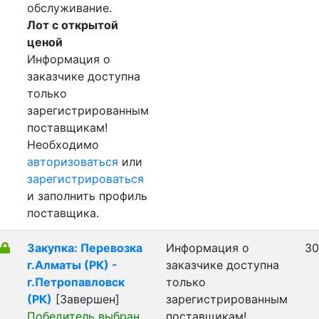
обслуживание.
Лот с открытой
ценой
Информация о
заказчике доступна
только
зарегистрированным
поставщикам!
Необходимо
авторизоваться
или
зарегистрироваться
и заполнить профиль
поставщика.
Закупка: Перевозка
Информация о
30
г.Алматы (РК) -
заказчике доступна
г.Петропавловск
только
(РК)
[Завершен]
зарегистрированным
Победитель выбран
поставщикам!