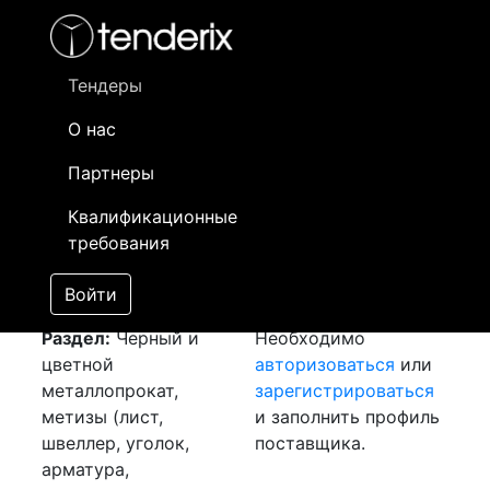
Фильтр
- активный лот
- Завершенный лот
- Закрытый
- сохраненный лот (не опубликован)
Тендеры
О нас
Номер лота
▲
▼
Заказчик
Да
Партнеры
Закупка: Рулон хк
Информация о
29
Квалификационные
[Завершен]
заказчике доступна
требования
Лот №:
4154
только
АУКЦИОН (покупка
зарегистрированным
Войти
товара)
поставщикам!
Раздел:
Черный и
Необходимо
цветной
авторизоваться
или
металлопрокат,
зарегистрироваться
метизы (лист,
и заполнить профиль
швеллер, уголок,
поставщика.
арматура,