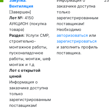
Закупка:
Информация о
25
Вентиляция
заказчике доступна
[Завершен]
только
Лот №:
4150
зарегистрированным
АУКЦИОН (покупка
поставщикам!
товара)
Необходимо
Раздел:
Услуги СМР,
авторизоваться
или
строительно-
зарегистрироваться
монтажное работы,
и заполнить профиль
пусконаладочное
поставщика.
работы, монтаж, шеф
монтаж и т.д
Лот с открытой
ценой
Информация о
заказчике доступна
только
зарегистрированным
поставщикам!