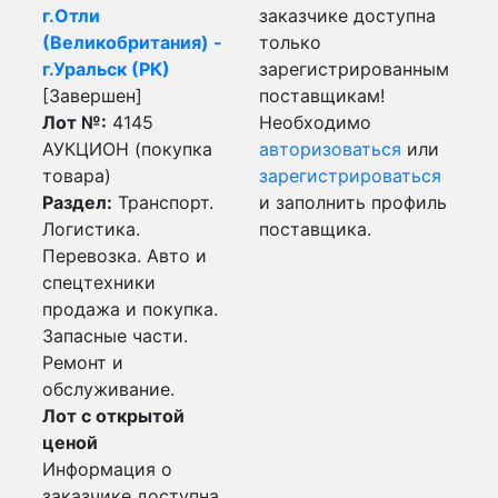
г.Отли
заказчике доступна
(Великобритания) -
только
г.Уральск (РК)
зарегистрированным
[Завершен]
поставщикам!
Лот №:
4145
Необходимо
АУКЦИОН (покупка
авторизоваться
или
товара)
зарегистрироваться
Раздел:
Транспорт.
и заполнить профиль
Логистика.
поставщика.
Перевозка. Авто и
спецтехники
продажа и покупка.
Запасные части.
Ремонт и
обслуживание.
Лот с открытой
ценой
Информация о
заказчике доступна