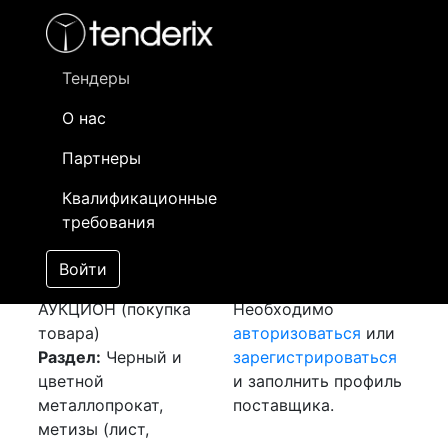
Фильтр
- активный лот
- Завершенный лот
- Закрытый
- сохраненный лот (не опубликован)
Тендеры
О нас
Номер лота
▲
▼
Заказчик
Да
Партнеры
Закупка: Лист
Информация о
22
Квалификационные
оцинкованный
заказчике доступна
требования
[Завершен]
только
Победитель выбран
зарегистрированным
Войти
Лот №:
4146
поставщикам!
АУКЦИОН (покупка
Необходимо
товара)
авторизоваться
или
Раздел:
Черный и
зарегистрироваться
цветной
и заполнить профиль
металлопрокат,
поставщика.
метизы (лист,