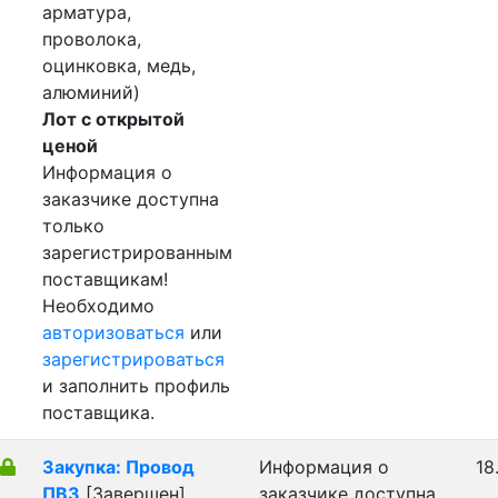
арматура,
проволока,
оцинковка, медь,
алюминий)
Лот с открытой
ценой
Информация о
заказчике доступна
только
зарегистрированным
поставщикам!
Необходимо
авторизоваться
или
зарегистрироваться
и заполнить профиль
поставщика.
Закупка: Провод
Информация о
18
ПВ3
[Завершен]
заказчике доступна