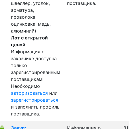
швеллер, уголок,
поставщика.
арматура,
проволока,
оцинковка, медь,
алюминий)
Лот с открытой
ценой
Информация о
заказчике доступна
только
зарегистрированным
поставщикам!
Необходимо
авторизоваться
или
зарегистрироваться
и заполнить профиль
поставщика.
Закуп:
Информация о
31