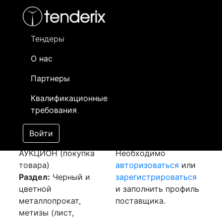
Фильтр
- активный лот
- Завершенный лот
- Закрытый
- сохраненный лот (не опубликован)
Тендеры
О нас
Номер лота
▲
▼
Заказчик
Да
Партнеры
Закуп: Шина
Информация о
02
Квалификационные
алюминиевая
заказчике доступна
требования
[Завершен]
только
Победитель выбран
зарегистрированным
Войти
Лот №:
6401
поставщикам!
АУКЦИОН (покупка
Необходимо
товара)
авторизоваться
или
Раздел:
Черный и
зарегистрироваться
цветной
и заполнить профиль
металлопрокат,
поставщика.
метизы (лист,