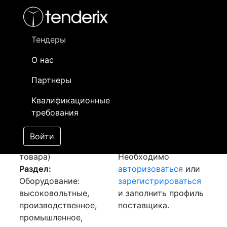
Фильтр
- активный лот
- Завершенный лот
- Закрытый
- сохраненный лот (не опубликован)
Тендеры
О нас
Номер лота
▲
▼
Заказчик
Да
Партнеры
Закуп: Дизель
Информация о
01
Квалификационные
генератор
заказчике доступна
требования
[Завершен]
только
Лот №:
6397
зарегистрированным
Войти
АУКЦИОН (покупка
поставщикам!
товара)
Необходимо
Раздел:
авторизоваться
или
Оборудование:
зарегистрироваться
высоковольтные,
и заполнить профиль
производственное,
поставщика.
промышленное,