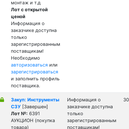
монтаж и т.д
Лот с открытой
ценой
Информация о
заказчике доступна
только
зарегистрированным
поставщикам!
Необходимо
авторизоваться
или
зарегистрироваться
и заполнить профиль
поставщика.
Закуп: Инструменты
Информация о
30
СЗУ
[Завершен]
заказчике доступна
Лот №:
6391
только
АУКЦИОН (покупка
зарегистрированным
товара)
поставщикам!