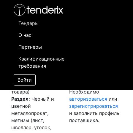
Фильтр
- активный лот
- Завершенный лот
- Закрытый
- сохраненный лот (не опубликован)
Тендеры
О нас
Номер лота
▲
▼
Заказчик
Да
Партнеры
Закупка: Лента
Информация о
29
Квалификационные
медная М1
заказчике доступна
требования
[Завершен]
только
Лот №:
4057
зарегистрированным
Войти
АУКЦИОН (покупка
поставщикам!
товара)
Необходимо
Раздел:
Черный и
авторизоваться
или
цветной
зарегистрироваться
металлопрокат,
и заполнить профиль
метизы (лист,
поставщика.
швеллер, уголок,