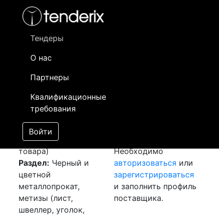
Фильтр
- активный лот
- Завершенный лот
- Закрытый
- сохраненный лот (не опубликован)
Тендеры
О нас
Номер лота
▲
▼
Заказчик
Да
Партнеры
Закупка: Шина
Информация о
28
Квалификационные
алюминиевая АД31Т
заказчике доступна
требования
[Завершен]
только
Лот №:
4056
зарегистрированным
Войти
АУКЦИОН (покупка
поставщикам!
товара)
Необходимо
Раздел:
Черный и
авторизоваться
или
цветной
зарегистрироваться
металлопрокат,
и заполнить профиль
метизы (лист,
поставщика.
швеллер, уголок,