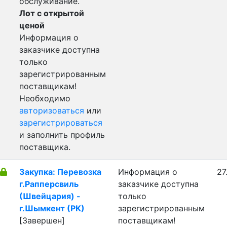
обслуживание.
Лот с открытой
ценой
Информация о
заказчике доступна
только
зарегистрированным
поставщикам!
Необходимо
авторизоваться
или
зарегистрироваться
и заполнить профиль
поставщика.
Закупка: Перевозка
Информация о
27
г.Рапперсвиль
заказчике доступна
(Швейцария) -
только
г.Шымкент (РК)
зарегистрированным
[Завершен]
поставщикам!