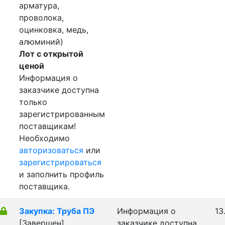
арматура,
проволока,
оцинковка, медь,
алюминий)
Лот с открытой
ценой
Информация о
заказчике доступна
только
зарегистрированным
поставщикам!
Необходимо
авторизоваться
или
зарегистрироваться
и заполнить профиль
поставщика.
Закупка: Труба ПЭ
Информация о
13
[Завершен]
заказчике доступна