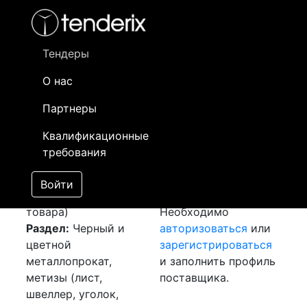
Фильтр
- активный лот
- Завершенный лот
- Закрытый
- сохраненный лот (не опубликован)
Тендеры
О нас
Номер лота
▲
▼
Заказчик
Да
Партнеры
Закупка: Лист
Информация о
16
Квалификационные
оцинкованный
заказчике доступна
требования
[Завершен]
только
Лот №:
4040
зарегистрированным
Войти
АУКЦИОН (покупка
поставщикам!
товара)
Необходимо
Раздел:
Черный и
авторизоваться
или
цветной
зарегистрироваться
металлопрокат,
и заполнить профиль
метизы (лист,
поставщика.
швеллер, уголок,