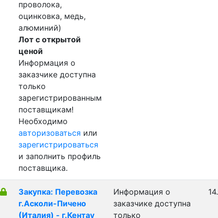
проволока,
оцинковка, медь,
алюминий)
Лот с открытой
ценой
Информация о
заказчике доступна
только
зарегистрированным
поставщикам!
Необходимо
авторизоваться
или
зарегистрироваться
и заполнить профиль
поставщика.
Закупка: Перевозка
Информация о
14
г.Асколи-Пичено
заказчике доступна
(Италия) - г.Кентау
только