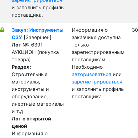
зарегистрироваться
и заполнить профиль
поставщика.
Закуп: Инструменты
Информация о
30
СЗУ
[Завершен]
заказчике доступна
Лот №:
6391
только
АУКЦИОН (покупка
зарегистрированным
товара)
поставщикам!
Раздел:
Необходимо
Строительные
авторизоваться
или
материалы,
зарегистрироваться
инструменты и
и заполнить профиль
оборудование,
поставщика.
инертные материалы
и т.д
Лот с открытой
ценой
Информация о