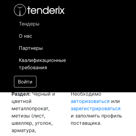
Фильтр
- активный лот
- Завершенный лот
- Закрытый
- сохраненный лот (не опубликован)
Тендеры
О нас
Номер лота
▲
▼
Заказчик
Да
Партнеры
Закуп: Лист
Информация о
31
Квалификационные
[Завершен]
заказчике доступна
требования
Лот №:
6396
только
АУКЦИОН (покупка
зарегистрированным
Войти
товара)
поставщикам!
Раздел:
Черный и
Необходимо
цветной
авторизоваться
или
металлопрокат,
зарегистрироваться
метизы (лист,
и заполнить профиль
швеллер, уголок,
поставщика.
арматура,