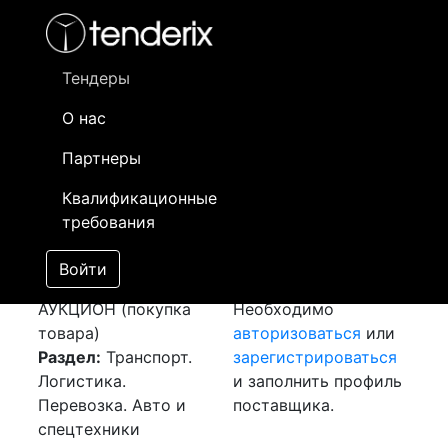
Фильтр
- активный лот
- Завершенный лот
- Закрытый
- сохраненный лот (не опубликован)
Тендеры
О нас
Номер лота
▲
▼
Заказчик
Да
Партнеры
Закупка: Перевозка
Информация о
09
Квалификационные
г.Серпухов (РФ) -
заказчике доступна
требования
г.Петропавловск
только
(РК)
[Завершен]
зарегистрированным
Войти
Лот №:
4023
поставщикам!
АУКЦИОН (покупка
Необходимо
товара)
авторизоваться
или
Раздел:
Транспорт.
зарегистрироваться
Логистика.
и заполнить профиль
Перевозка. Авто и
поставщика.
спецтехники