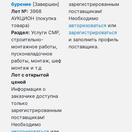
бурение
[Завершен]
зарегистрированным
Лот №:
3968
поставщикам!
АУКЦИОН (покупка
Необходимо
товара)
авторизоваться
или
Раздел:
Услуги СМР,
зарегистрироваться
строительно-
и заполнить профиль
монтажное работы,
поставщика.
пусконаладочное
работы, монтаж, шеф
монтаж и т.д
Лот с открытой
ценой
Информация о
заказчике доступна
только
зарегистрированным
поставщикам!
Необходимо
авторизоваться
или