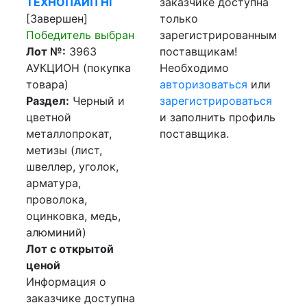
ТЕХНОПАЙП НГ
заказчике доступна
[Завершен]
только
Победитель выбран
зарегистрированным
Лот №:
3963
поставщикам!
АУКЦИОН (покупка
Необходимо
товара)
авторизоваться
или
Раздел:
Черный и
зарегистрироваться
цветной
и заполнить профиль
металлопрокат,
поставщика.
метизы (лист,
швеллер, уголок,
арматура,
проволока,
оцинковка, медь,
алюминий)
Лот с открытой
ценой
Информация о
заказчике доступна