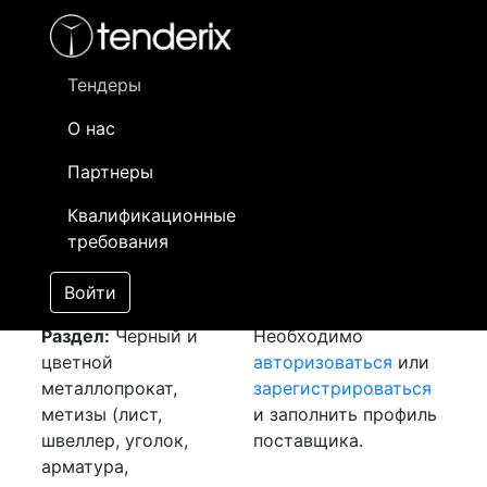
Фильтр
- активный лот
- Завершенный лот
- Закрытый
- сохраненный лот (не опубликован)
Тендеры
О нас
Номер лота
▲
▼
Заказчик
Да
Партнеры
Закупка: Листы гк и
Информация о
14
Квалификационные
хк
[Завершен]
заказчике доступна
требования
Лот №:
3969
только
АУКЦИОН (покупка
зарегистрированным
Войти
товара)
поставщикам!
Раздел:
Черный и
Необходимо
цветной
авторизоваться
или
металлопрокат,
зарегистрироваться
метизы (лист,
и заполнить профиль
швеллер, уголок,
поставщика.
арматура,