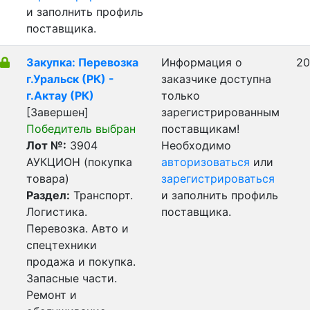
и заполнить профиль
поставщика.
Закупка: Перевозка
Информация о
20
г.Уральск (РК) -
заказчике доступна
г.Актау (РК)
только
[Завершен]
зарегистрированным
Победитель выбран
поставщикам!
Лот №:
3904
Необходимо
АУКЦИОН (покупка
авторизоваться
или
товара)
зарегистрироваться
Раздел:
Транспорт.
и заполнить профиль
Логистика.
поставщика.
Перевозка. Авто и
спецтехники
продажа и покупка.
Запасные части.
Ремонт и