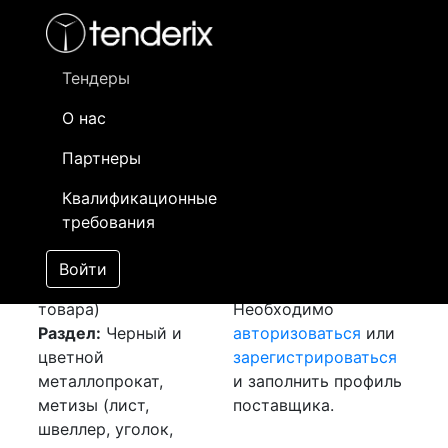
Фильтр
- активный лот
- Завершенный лот
- Закрытый
- сохраненный лот (не опубликован)
Тендеры
О нас
Номер лота
▲
▼
Заказчик
Да
Партнеры
Закупка: Шина
Информация о
24
Квалификационные
медная
[Завершен]
заказчике доступна
требования
Победитель выбран
только
Лот №:
3910
зарегистрированным
Войти
АУКЦИОН (покупка
поставщикам!
товара)
Необходимо
Раздел:
Черный и
авторизоваться
или
цветной
зарегистрироваться
металлопрокат,
и заполнить профиль
метизы (лист,
поставщика.
швеллер, уголок,