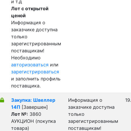
и т.д
Лот с открытой
ценой
Информация о
заказчике доступна
только
зарегистрированным
поставщикам!
Необходимо
авторизоваться
или
зарегистрироваться
и заполнить профиль
поставщика.
Закупка: Швеллер
Информация о
19
14П
[Завершен]
заказчике доступна
Лот №:
3860
только
АУКЦИОН (покупка
зарегистрированным
товара)
поставщикам!