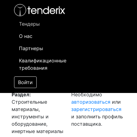
Фильтр
- активный лот
- Завершенный лот
- Закрытый
- сохраненный лот (не опубликован)
Тендеры
О нас
Номер лота
▲
▼
Заказчик
Да
Партнеры
Закупка: Труба ПЭ
Информация о
19
Квалификационные
[Завершен]
заказчике доступна
требования
Лот №:
3861
только
АУКЦИОН (покупка
зарегистрированным
Войти
товара)
поставщикам!
Раздел:
Необходимо
Строительные
авторизоваться
или
материалы,
зарегистрироваться
инструменты и
и заполнить профиль
оборудование,
поставщика.
инертные материалы