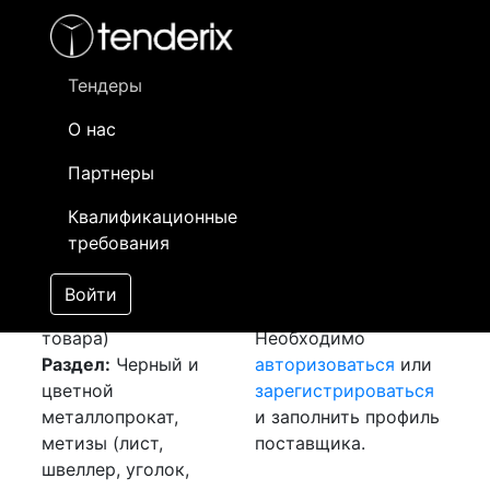
Фильтр
- активный лот
- Завершенный лот
- Закрытый
- сохраненный лот (не опубликован)
Тендеры
О нас
Номер лота
▲
▼
Заказчик
Да
Партнеры
Закупка: Лист
Информация о
13
Квалификационные
оцинкованный
заказчике доступна
требования
[Завершен]
только
Лот №:
3858
зарегистрированным
Войти
АУКЦИОН (покупка
поставщикам!
товара)
Необходимо
Раздел:
Черный и
авторизоваться
или
цветной
зарегистрироваться
металлопрокат,
и заполнить профиль
метизы (лист,
поставщика.
швеллер, уголок,