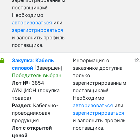
зарегистрированным
поставщикам!
Необходимо
авторизоваться
или
зарегистрироваться
и заполнить профиль
поставщика.
Закупка: Кабель
Информация о
12
силовой
[Завершен]
заказчике доступна
Победитель выбран
только
Лот №:
3854
зарегистрированным
АУКЦИОН (покупка
поставщикам!
товара)
Необходимо
Раздел:
Кабельно-
авторизоваться
или
проводниковая
зарегистрироваться
продукция
и заполнить профиль
Лот с открытой
поставщика.
ценой