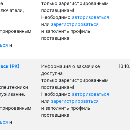
ые
только зарегистрированным
ключатели,
поставщикам!
Необходимо
авторизоваться
или
зарегистрироваться
стрированным
и заполнить профиль
поставщика.
ься
и
вск (РК)
Информация о заказчике
13.10
доступна
только зарегистрированным
 спецтехники
поставщикам!
луживание.
Необходимо
авторизоваться
или
зарегистрироваться
стрированным
и заполнить профиль
поставщика.
ься
и