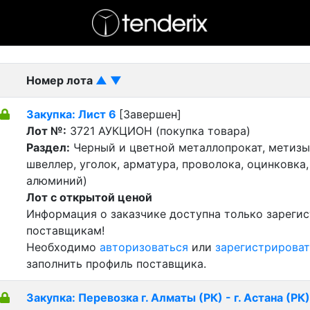
- активный лот
- Завершенный лот
- Закрытый
Номер лота
▲
▼
Закупка: Лист 6
[Завершен]
Лот №:
3721
АУКЦИОН (покупка товара)
Раздел:
Черный и цветной металлопрокат, метизы 
швеллер, уголок, арматура, проволока, оцинковка,
алюминий)
Лот с открытой ценой
Информация о заказчике доступна только зареги
поставщикам!
Необходимо
авторизоваться
или
зарегистрироват
заполнить профиль поставщика.
Закупка: Перевозка г. Алматы (РК) - г. Астана (РК)