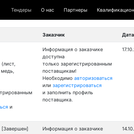
Тендеры
О нас
Партнеры
Квалификацион
 лот
- архивный лот
- сохраненный лот (не опуб
Заказчик
Дата
Информация о заказчике
17.10
доступна
(лист,
только зарегистрированным
 медь,
поставщикам!
Необходимо
авторизоваться
или
зарегистрироваться
стрированным
и заполнить профиль
поставщика.
ься
и
[Завершен]
Информация о заказчике
14.10