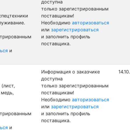
доступна
только зарегистрированным
 спецтехники
поставщикам!
луживание.
Необходимо
авторизоваться
или
зарегистрироваться
стрированным
и заполнить профиль
поставщика.
ься
и
Информация о заказчике
14.10
доступна
(лист,
только зарегистрированным
 медь,
поставщикам!
Необходимо
авторизоваться
или
зарегистрироваться
стрированным
и заполнить профиль
поставщика.
ься
и