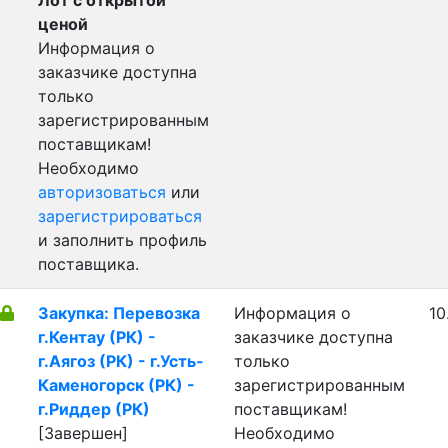
Лот с открытой
ценой
Информация о
заказчике доступна
только
зарегистрированным
поставщикам!
Необходимо
авторизоваться
или
зарегистрироваться
и заполнить профиль
поставщика.
Закупка: Перевозка
Информация о
10
г.Кентау (РК) -
заказчике доступна
г.Аягоз (РК) - г.Усть-
только
Каменогорск (РК) -
зарегистрированным
г.Риддер (РК)
поставщикам!
[Завершен]
Необходимо