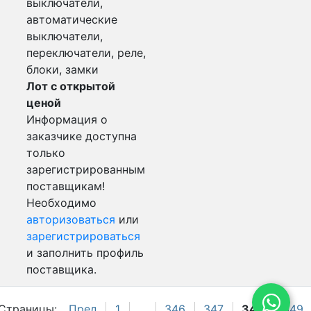
выключатели,
автоматические
выключатели,
переключатели, реле,
блоки, замки
Лот с открытой
ценой
Информация о
заказчике доступна
только
зарегистрированным
поставщикам!
Необходимо
авторизоваться
или
зарегистрироваться
и заполнить профиль
поставщика.
Страницы:
Пред.
1
...
346
347
348
349