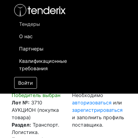
Фильтр
- активный лот
- Завершенный лот
- Закрытый
- сохраненный лот (не опубликован)
Тендеры
О нас
Номер лота
▲
▼
Заказчик
Да
Партнеры
Закупка: Перевозка
Информация о
11
Квалификационные
г.Кардано-аль-
заказчике доступна
требования
Кампо (Италия) -
только
г.Кентау (РК)
зарегистрированным
Войти
[Завершен]
поставщикам!
Победитель выбран
Необходимо
Лот №:
3710
авторизоваться
или
АУКЦИОН (покупка
зарегистрироваться
товара)
и заполнить профиль
Раздел:
Транспорт.
поставщика.
Логистика.