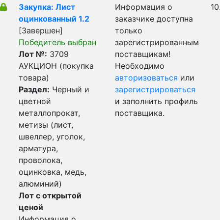
Закупка: Лист
Информация о
10
оцинкованный 1.2
заказчике доступна
[Завершен]
только
Победитель выбран
зарегистрированным
Лот №:
3709
поставщикам!
АУКЦИОН (покупка
Необходимо
товара)
авторизоваться
или
Раздел:
Черный и
зарегистрироваться
цветной
и заполнить профиль
металлопрокат,
поставщика.
метизы (лист,
швеллер, уголок,
арматура,
проволока,
оцинковка, медь,
алюминий)
Лот с открытой
ценой
Информация о