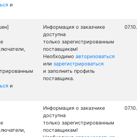
ься
и
шен]
Информация о заказчике
07.10
доступна
ые
только зарегистрированным
ключатели,
поставщикам!
Необходимо
авторизоваться
или
зарегистрироваться
стрированным
и заполнить профиль
поставщика.
ься
и
Информация о заказчике
07.10
доступна
ые
только зарегистрированным
ключатели,
поставщикам!