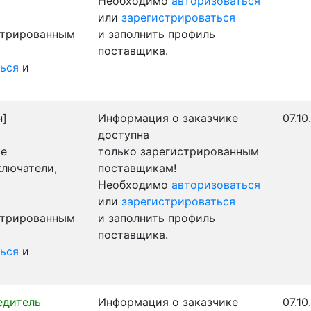
Необходимо
авторизоваться
или
зарегистрироваться
стрированным
и заполнить профиль
поставщика.
ься
и
н]
Информация о заказчике
07.10
доступна
ые
только зарегистрированным
ключатели,
поставщикам!
Необходимо
авторизоваться
или
зарегистрироваться
стрированным
и заполнить профиль
поставщика.
ься
и
едитель
Информация о заказчике
07.10