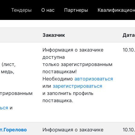
Тендеры
О нас
Партнеры
Квалификацион
 лот
- архивный лот
- сохраненный лот (не опуб
Заказчик
Дата
Информация о заказчике
10.10
доступна
(лист,
только зарегистрированным
 медь,
поставщикам!
Необходимо
авторизоваться
или
зарегистрироваться
стрированным
и заполнить профиль
поставщика.
ься
и
ст.Горелово
Информация о заказчике
10.10