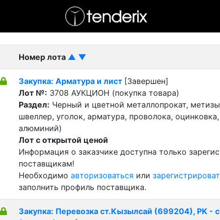
- активный лот
- Завершенный лот
- Закрытый
Номер лота
▲
▼
Закупка: Арматура и лист
[Завершен]
Лот №:
3708
АУКЦИОН (покупка товара)
Раздел:
Черный и цветной металлопрокат, метизы 
швеллер, уголок, арматура, проволока, оцинковка,
алюминий)
Лот с открытой ценой
Информация о заказчике доступна только зареги
поставщикам!
Необходимо
авторизоваться
или
зарегистрироват
заполнить профиль поставщика.
Закупка: Перевозка ст.Кызылсай (699204), РК - 