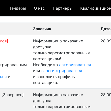
Тендеры
О нас
Партнеры
Квалификацион
 лот
- архивный лот
- сохраненный лот (не опуб
Заказчик
Дата
лся]
Информация о заказчике
28.09
доступна
только зарегистрированным
поставщикам!
стрированным
Необходимо
авторизоваться
или
зарегистрироваться
ься
и
и заполнить профиль
поставщика.
)
[Завершен]
Информация о заказчике
28.09
доступна
только зарегистрированным