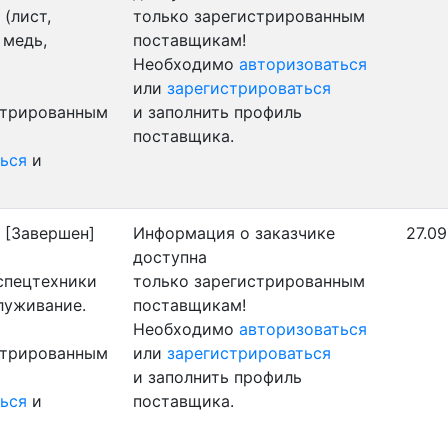
(лист,
только зарегистрированным
 медь,
поставщикам!
Необходимо
авторизоваться
или
зарегистрироваться
стрированным
и заполнить профиль
поставщика.
ься
и
)
[Завершен]
Информация о заказчике
27.09
доступна
 спецтехники
только зарегистрированным
луживание.
поставщикам!
Необходимо
авторизоваться
стрированным
или
зарегистрироваться
и заполнить профиль
ься
и
поставщика.