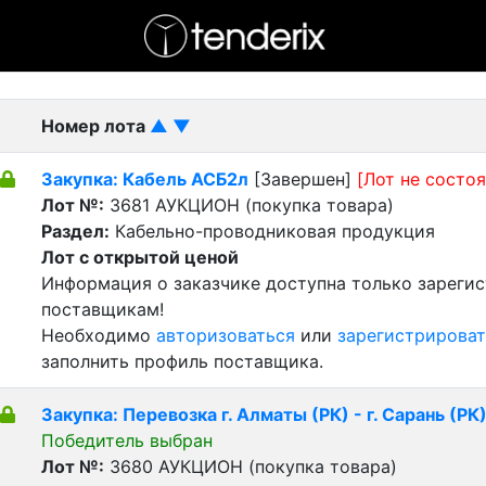
- активный лот
- Завершенный лот
- Закрытый
Номер лота
▲
▼
Закупка: Кабель АСБ2л
[Завершен]
[Лот не состоя
Лот №:
3681
АУКЦИОН (покупка товара)
Раздел:
Кабельно-проводниковая продукция
Лот с открытой ценой
Информация о заказчике доступна только зареги
поставщикам!
Необходимо
авторизоваться
или
зарегистрироват
заполнить профиль поставщика.
Закупка: Перевозка г. Алматы (РК) - г. Сарань (РК
Победитель выбран
Лот №:
3680
АУКЦИОН (покупка товара)