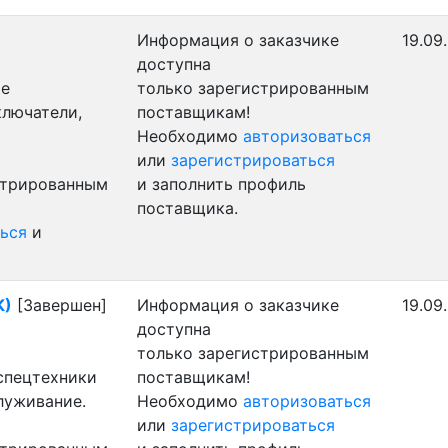
Информация о заказчике
19.09
доступна
ые
только зарегистрированным
ключатели,
поставщикам!
Необходимо
авторизоваться
или
зарегистрироваться
стрированным
и заполнить профиль
поставщика.
ься
и
К)
[Завершен]
Информация о заказчике
19.09
доступна
только зарегистрированным
 спецтехники
поставщикам!
луживание.
Необходимо
авторизоваться
или
зарегистрироваться