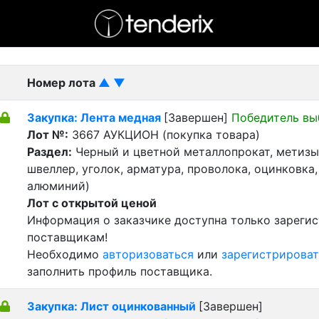
- активный лот
- Завершенный лот
- Закрытый
Номер лота
▲
▼
Закупка: Лента медная
[Завершен]
Победитель вы
Лот №:
3667
АУКЦИОН (покупка товара)
Раздел:
Черный и цветной металлопрокат, метизы 
швеллер, уголок, арматура, проволока, оцинковка,
алюминий)
Лот с открытой ценой
Информация о заказчике доступна только зареги
поставщикам!
Необходимо
авторизоваться
или
зарегистрироват
заполнить профиль поставщика.
Закупка: Лист оцинкованный
[Завершен]