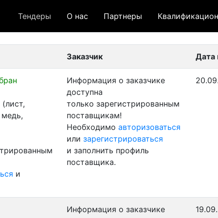
Тендеры
О нас
Партнеры
Квалификацион
 лот
- архивный лот
- сохраненный лот (не опуб
Заказчик
Дата
бран
Информация о заказчике
20.09
доступна
(лист,
только зарегистрированным
 медь,
поставщикам!
Необходимо
авторизоваться
или
зарегистрироваться
стрированным
и заполнить профиль
поставщика.
ься
и
Информация о заказчике
19.09