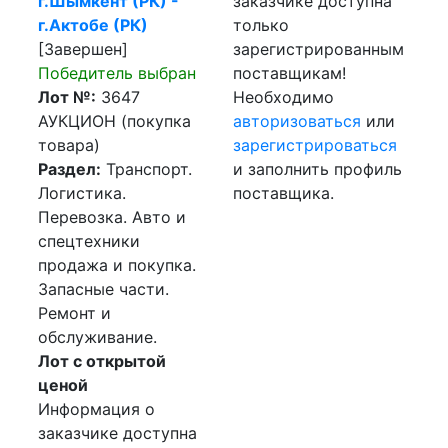
г.Шымкент (РК) -
заказчике доступна
г.Актобе (РК)
только
[Завершен]
зарегистрированным
Победитель выбран
поставщикам!
Лот №:
3647
Необходимо
АУКЦИОН (покупка
авторизоваться
или
товара)
зарегистрироваться
Раздел:
Транспорт.
и заполнить профиль
Логистика.
поставщика.
Перевозка. Авто и
спецтехники
продажа и покупка.
Запасные части.
Ремонт и
обслуживание.
Лот с открытой
ценой
Информация о
заказчике доступна