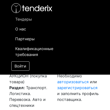
Фильтр
- активный лот
- Завершенный лот
- Закрытый
- сохраненный лот (не опубликован)
Тендеры
О нас
Номер лота
▲
▼
Заказчик
Да
Партнеры
Закупка: Перевозка
Информация о
14
Квалификационные
г. Кентау (РК) - г.
заказчике доступна
требования
Нур-Султан (РК)
только
[Завершен]
зарегистрированным
Войти
Лот №:
3651
поставщикам!
АУКЦИОН (покупка
Необходимо
товара)
авторизоваться
или
Раздел:
Транспорт.
зарегистрироваться
Логистика.
и заполнить профиль
Перевозка. Авто и
поставщика.
спецтехники