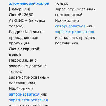
алюминиевой жилой
только
[Завершен]
зарегистрированным
Лот №:
3650
поставщикам!
АУКЦИОН (покупка
Необходимо
товара)
авторизоваться
или
Раздел:
Кабельно-
зарегистрироваться
проводниковая
и заполнить профиль
продукция
поставщика.
Лот с открытой
ценой
Информация о
заказчике доступна
только
зарегистрированным
поставщикам!
Необходимо
авторизоваться
или
зарегистрироваться
и заполнить профиль