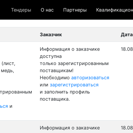
Тендеры
О нас
Партнеры
Квалификацион
 лот
- архивный лот
- сохраненный лот (не опуб
Заказчик
Дата
Информация о заказчике
18.08
доступна
(лист,
только зарегистрированным
 медь,
поставщикам!
Необходимо
авторизоваться
или
зарегистрироваться
стрированным
и заполнить профиль
поставщика.
ься
и
Информация о заказчике
18.08