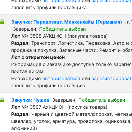
Необходимо
авторизоваться
или
зарегистрироват
заполнить профиль поставщика.
Закупка: Перевозка г. Меккенхайм (Германия) - г.
[Завершен]
Победитель выбран
Лот №:
3598
АУКЦИОН (покупка товара)
Раздел:
Транспорт. Логистика. Перевозка. Авто и
продажа и покупка. Запасные части. Ремонт и обс
Лот с открытой ценой
Информация о заказчике доступна только зареги
поставщикам!
Необходимо
авторизоваться
или
зарегистрироват
заполнить профиль поставщика.
Закупка: Чушка
[Завершен]
Победитель выбран
Лот №:
3597
АУКЦИОН (покупка товара)
Раздел:
Черный и цветной металлопрокат, метизы 
швеллер, уголок, арматура, проволока, оцинковка,
алюминий)