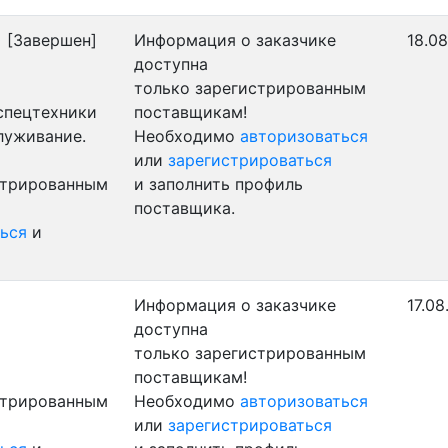
)
[Завершен]
Информация о заказчике
18.08
доступна
только зарегистрированным
 спецтехники
поставщикам!
луживание.
Необходимо
авторизоваться
или
зарегистрироваться
стрированным
и заполнить профиль
поставщика.
ься
и
Информация о заказчике
17.08
доступна
только зарегистрированным
поставщикам!
стрированным
Необходимо
авторизоваться
или
зарегистрироваться