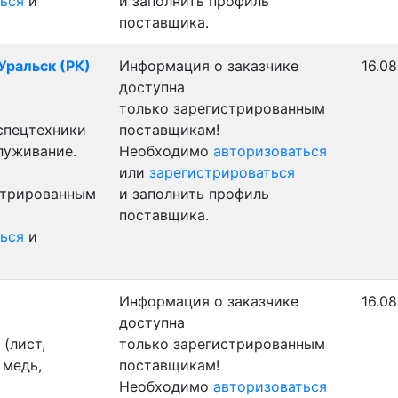
ься
и
и заполнить профиль
поставщика.
 Уральск (РК)
Информация о заказчике
16.08
доступна
только зарегистрированным
 спецтехники
поставщикам!
луживание.
Необходимо
авторизоваться
или
зарегистрироваться
стрированным
и заполнить профиль
поставщика.
ься
и
Информация о заказчике
16.08
доступна
(лист,
только зарегистрированным
 медь,
поставщикам!
Необходимо
авторизоваться