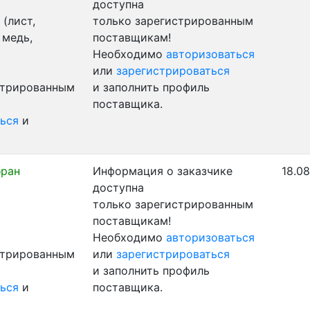
доступна
(лист,
только зарегистрированным
 медь,
поставщикам!
Необходимо
авторизоваться
или
зарегистрироваться
стрированным
и заполнить профиль
поставщика.
ься
и
бран
Информация о заказчике
18.08
доступна
только зарегистрированным
поставщикам!
Необходимо
авторизоваться
стрированным
или
зарегистрироваться
и заполнить профиль
ься
и
поставщика.