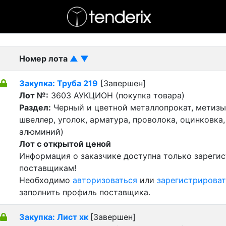
- активный лот
- Завершенный лот
- Закрытый
Номер лота
▲
▼
Закупка: Труба 219
[Завершен]
Лот №:
3603
АУКЦИОН (покупка товара)
Раздел:
Черный и цветной металлопрокат, метизы 
швеллер, уголок, арматура, проволока, оцинковка,
алюминий)
Лот с открытой ценой
Информация о заказчике доступна только зареги
поставщикам!
Необходимо
авторизоваться
или
зарегистрироват
заполнить профиль поставщика.
Закупка: Лист хк
[Завершен]