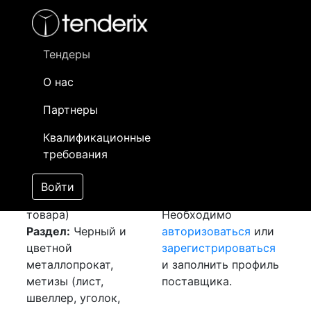
Фильтр
- активный лот
- Завершенный лот
- Закрытый
- сохраненный лот (не опубликован)
Тендеры
О нас
Номер лота
▲
▼
Заказчик
Да
Партнеры
Закупка: Чушка
Информация о
16
Квалификационные
[Завершен]
заказчике доступна
требования
Победитель выбран
только
Лот №:
3597
зарегистрированным
Войти
АУКЦИОН (покупка
поставщикам!
товара)
Необходимо
Раздел:
Черный и
авторизоваться
или
цветной
зарегистрироваться
металлопрокат,
и заполнить профиль
метизы (лист,
поставщика.
швеллер, уголок,