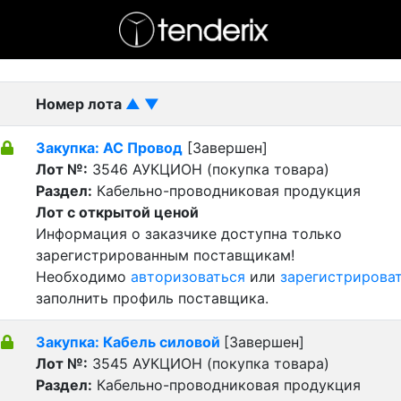
- активный лот
- Завершенный лот
- Закрытый
Номер лота
▲
▼
Закупка: АС Провод
[Завершен]
Лот №:
3546
АУКЦИОН (покупка товара)
Раздел:
Кабельно-проводниковая продукция
Лот с открытой ценой
Информация о заказчике доступна только
зарегистрированным поставщикам!
Необходимо
авторизоваться
или
зарегистрирова
заполнить профиль поставщика.
Закупка: Кабель силовой
[Завершен]
Лот №:
3545
АУКЦИОН (покупка товара)
Раздел:
Кабельно-проводниковая продукция