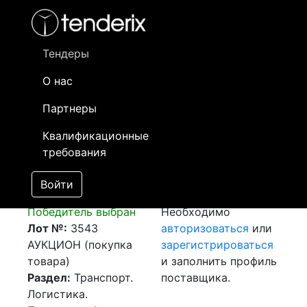
Фильтр
- активный лот
- Завершенный лот
- Закрытый
- сохраненный лот (не опубликован)
Тендеры
О нас
Номер лота
▲
▼
Заказчик
Д
Партнеры
Закупка: Перевозка
Информация о
25
Квалификационные
Шымкент (РК) -
заказчике доступна
требования
п.Жибек-Жолы,
только
Акмолинская обл.
зарегистрированным
Войти
(РК)
[Завершен]
поставщикам!
Победитель выбран
Необходимо
Лот №:
3543
авторизоваться
или
АУКЦИОН (покупка
зарегистрироваться
товара)
и заполнить профиль
Раздел:
Транспорт.
поставщика.
Логистика.