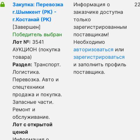
Закупка: Перевозка
Информация о
22
г.Шымкент (РК) -
заказчике доступна
г.Костанай (РК)
только
[Завершен]
зарегистрированным
Победитель выбран
поставщикам!
Лот №:
3541
Необходимо
АУКЦИОН (покупка
авторизоваться
или
товара)
зарегистрироваться
Раздел:
Транспорт.
и заполнить профиль
Логистика.
поставщика.
Перевозка. Авто и
спецтехники
продажа и покупка.
Запасные части.
Ремонт и
обслуживание.
Лот с открытой
ценой
Информация о