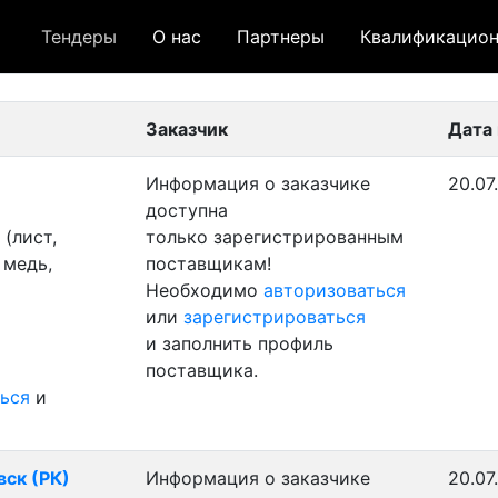
Тендеры
О нас
Партнеры
Квалификацион
 лот
- архивный лот
- сохраненный лот (не опуб
Заказчик
Дата
Информация о заказчике
20.07
доступна
(лист,
только зарегистрированным
 медь,
поставщикам!
Необходимо
авторизоваться
или
зарегистрироваться
и заполнить профиль
поставщика.
ься
и
вск (РК)
Информация о заказчике
20.07