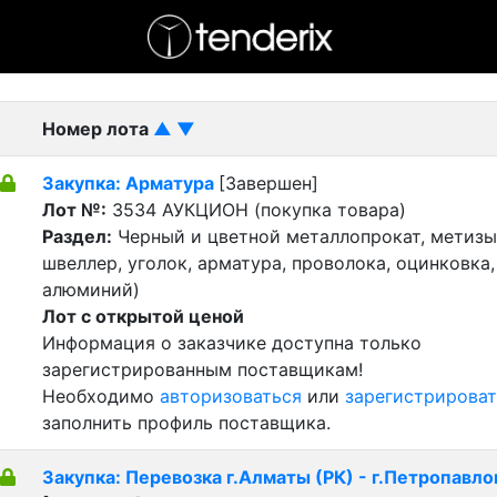
- активный лот
- Завершенный лот
- Закрытый
Номер лота
▲
▼
Закупка: Арматура
[Завершен]
Лот №:
3534
АУКЦИОН (покупка товара)
Раздел:
Черный и цветной металлопрокат, метизы 
швеллер, уголок, арматура, проволока, оцинковка,
алюминий)
Лот с открытой ценой
Информация о заказчике доступна только
зарегистрированным поставщикам!
Необходимо
авторизоваться
или
зарегистрироват
заполнить профиль поставщика.
Закупка: Перевозка г.Алматы (РК) - г.Петропавло