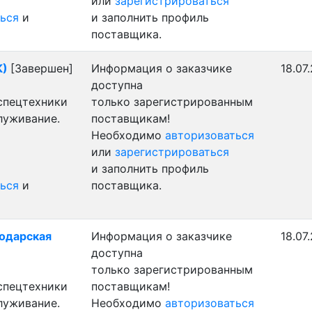
или
зарегистрироваться
ься
и
и заполнить профиль
поставщика.
К)
[Завершен]
Информация о заказчике
18.07
доступна
 спецтехники
только зарегистрированным
луживание.
поставщикам!
Необходимо
авторизоваться
или
зарегистрироваться
и заполнить профиль
ься
и
поставщика.
лодарская
Информация о заказчике
18.07
доступна
только зарегистрированным
 спецтехники
поставщикам!
луживание.
Необходимо
авторизоваться