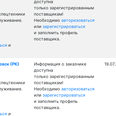
доступна
только зарегистрированным
 спецтехники
поставщикам!
луживание.
Необходимо
авторизоваться
или
зарегистрироваться
и заполнить профиль
поставщика.
ься
и
овск (РК)
Информация о заказчике
19.07
доступна
только зарегистрированным
 спецтехники
поставщикам!
луживание.
Необходимо
авторизоваться
или
зарегистрироваться
и заполнить профиль
поставщика.
ься
и