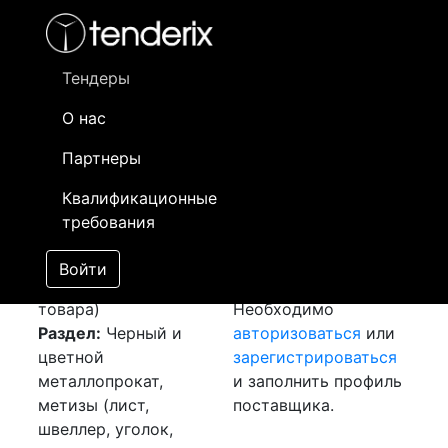
Фильтр
- активный лот
- Завершенный лот
- Закрытый
- сохраненный лот (не опубликован)
Тендеры
О нас
Номер лота
▲
▼
Заказчик
Да
Партнеры
Закупка: Арматура и
Информация о
20
Квалификационные
круг
[Завершен]
заказчике доступна
требования
Победитель выбран
только
Лот №:
3480
зарегистрированным
Войти
АУКЦИОН (покупка
поставщикам!
товара)
Необходимо
Раздел:
Черный и
авторизоваться
или
цветной
зарегистрироваться
металлопрокат,
и заполнить профиль
метизы (лист,
поставщика.
швеллер, уголок,