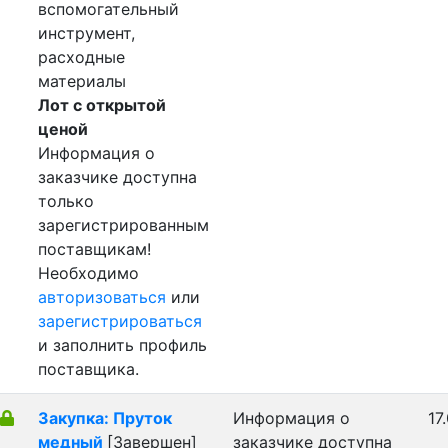
вспомогательный
инструмент,
расходные
материалы
Лот с открытой
ценой
Информация о
заказчике доступна
только
зарегистрированным
поставщикам!
Необходимо
авторизоваться
или
зарегистрироваться
и заполнить профиль
поставщика.
Закупка: Пруток
Информация о
17
медный
[Завершен]
заказчике доступна