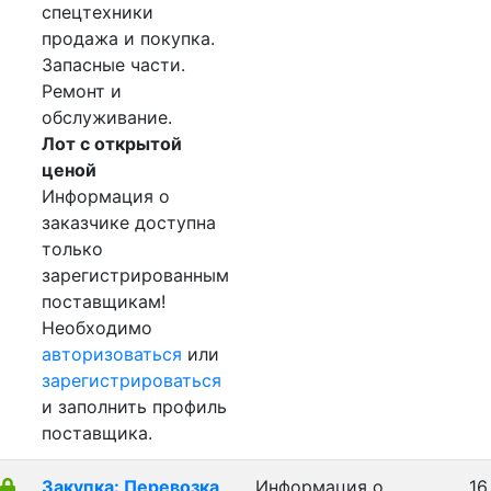
спецтехники
продажа и покупка.
Запасные части.
Ремонт и
обслуживание.
Лот с открытой
ценой
Информация о
заказчике доступна
только
зарегистрированным
поставщикам!
Необходимо
авторизоваться
или
зарегистрироваться
и заполнить профиль
поставщика.
Закупка: Перевозка
Информация о
16