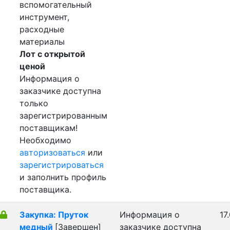
вспомогательный
инструмент,
расходные
материалы
Лот с открытой
ценой
Информация о
заказчике доступна
только
зарегистрированным
поставщикам!
Необходимо
авторизоваться
или
зарегистрироваться
и заполнить профиль
поставщика.
Закупка: Пруток
Информация о
17
медный
[Завершен]
заказчике доступна