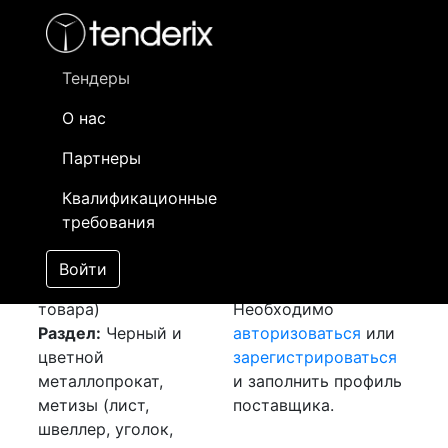
Фильтр
- активный лот
- Завершенный лот
- Закрытый
- сохраненный лот (не опубликован)
Тендеры
О нас
Номер лота
▲
▼
Заказчик
Да
Партнеры
Закупка: Арматура и
Информация о
20
Квалификационные
круг
[Завершен]
заказчике доступна
требования
Победитель выбран
только
Лот №:
3480
зарегистрированным
Войти
АУКЦИОН (покупка
поставщикам!
товара)
Необходимо
Раздел:
Черный и
авторизоваться
или
цветной
зарегистрироваться
металлопрокат,
и заполнить профиль
метизы (лист,
поставщика.
швеллер, уголок,