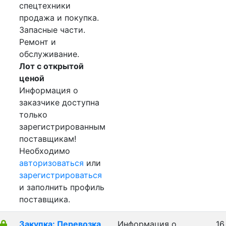
спецтехники
продажа и покупка.
Запасные части.
Ремонт и
обслуживание.
Лот с открытой
ценой
Информация о
заказчике доступна
только
зарегистрированным
поставщикам!
Необходимо
авторизоваться
или
зарегистрироваться
и заполнить профиль
поставщика.
Закупка: Перевозка
Информация о
16